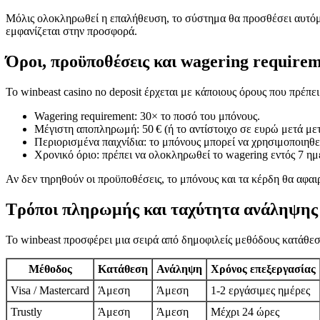
Μόλις ολοκληρωθεί η επαλήθευση, το σύστημα θα προσθέσει αυτόμα
εμφανίζεται στην προσφορά.
Όροι, προϋποθέσεις και wagering requirem
Το winbeast casino no deposit έρχεται με κάποιους όρους που πρέπει
Wagering requirement: 30× το ποσό του μπόνους.
Μέγιστη αποπληρωμή: 50 € (ή το αντίστοιχο σε ευρώ μετά με
Περιορισμένα παιχνίδια: το μπόνους μπορεί να χρησιμοποιηθεί
Χρονικό όριο: πρέπει να ολοκληρωθεί το wagering εντός 7 η
Αν δεν τηρηθούν οι προϋποθέσεις, το μπόνους και τα κέρδη θα αφα
Τρόποι πληρωμής και ταχύτητα ανάληψης
Το winbeast προσφέρει μια σειρά από δημοφιλείς μεθόδους κατάθεσ
Μέθοδος
Κατάθεση
Ανάληψη
Χρόνος επεξεργασίας
Visa / Mastercard
Άμεση
Άμεση
1‑2 εργάσιμες ημέρες
Trustly
Άμεση
Άμεση
Μέχρι 24 ώρες