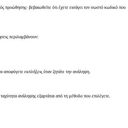
ς προώθησης· βεβαιωθείτε ότι έχετε εισάγει τον σωστό κωδικό που
τήσεις περιλαμβάνουν:
α αποφύγετε εκπλήξεις όταν ζητάτε την ανάληψη.
ταχύτητα ανάληψης εξαρτάται από τη μέθοδο που επιλέγετε.