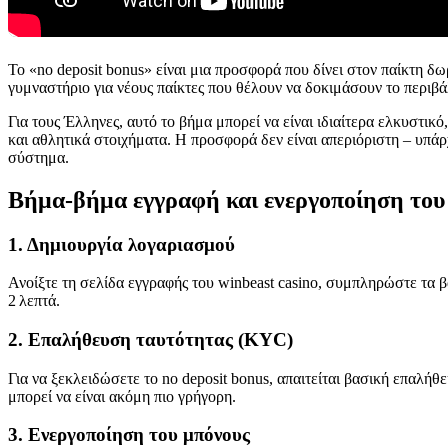
Το «no deposit bonus» είναι μια προσφορά που δίνει στον παίκτη δ
γυμναστήριο για νέους παίκτες που θέλουν να δοκιμάσουν το περιβά
Για τους Έλληνες, αυτό το βήμα μπορεί να είναι ιδιαίτερα ελκυστικ
και αθλητικά στοιχήματα. Η προσφορά δεν είναι απεριόριστη – υπάρ
σύστημα.
Βήμα‑βήμα εγγραφή και ενεργοποίηση του 
1. Δημιουργία λογαριασμού
Ανοίξτε τη σελίδα εγγραφής του winbeast casino, συμπληρώστε τα β
2 λεπτά.
2. Επαλήθευση ταυτότητας (KYC)
Για να ξεκλειδώσετε το no deposit bonus, απαιτείται βασική επαλή
μπορεί να είναι ακόμη πιο γρήγορη.
3. Ενεργοποίηση του μπόνους