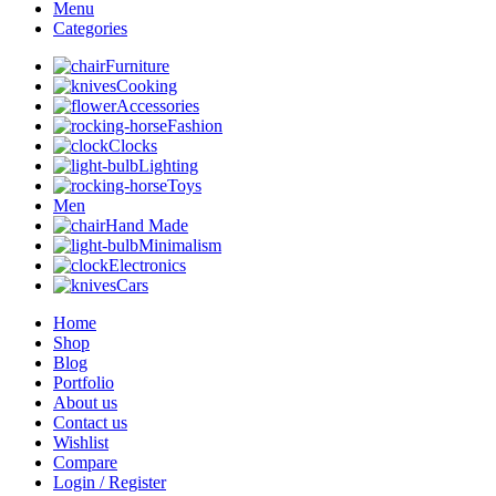
Menu
Categories
Furniture
Cooking
Accessories
Fashion
Clocks
Lighting
Toys
Men
Hand Made
Minimalism
Electronics
Cars
Home
Shop
Blog
Portfolio
About us
Contact us
Wishlist
Compare
Login / Register