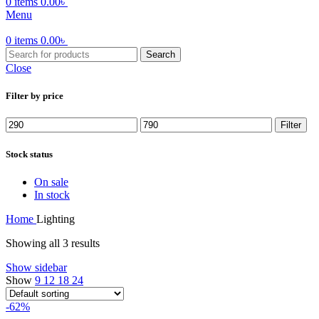
0
items
0.00
৳
Menu
0
items
0.00
৳
Search
Close
Filter by price
Filter
Stock status
On sale
In stock
Home
Lighting
Showing all 3 results
Show sidebar
Show
9
12
18
24
-62%