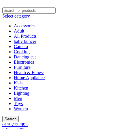
Select category
Accessories
Adult
All Products
baby buncer
Camera
Cooking
Dancing cat
Electronics
Furniture
Health & Fitness
Home Appliance
Kids
Kitchen
Lighting
Men
Toys
Women
Search
01797722995