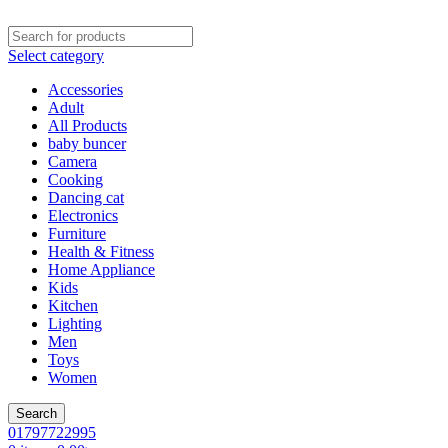
Select category
Accessories
Adult
All Products
baby buncer
Camera
Cooking
Dancing cat
Electronics
Furniture
Health & Fitness
Home Appliance
Kids
Kitchen
Lighting
Men
Toys
Women
Search
01797722995