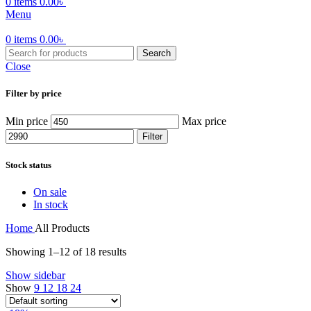
0
items
0.00
৳
Menu
0
items
0.00
৳
Search
Close
Filter by price
Min price
Max price
Filter
Stock status
On sale
In stock
Home
All Products
Showing 1–12 of 18 results
Show sidebar
Show
9
12
18
24