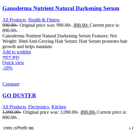
Ganoderma Nutrient Natural Darkening Serum
All Products
,
Health & Fitness
990.00
৳
Original price was: 990.00৳ .
890.00
৳
Current price is:
890.00৳ .
Ganoderma Nutrient Natural Darkening Serum Features: Net
Weight: 30ml Anti-Greying Hair Serum: Hair Serum promotes hair
growth and helps maintain
Add to wishlist
ব্যাগে রাখুন
Quick view
-18%
Compare
GO DUSTER
All Products
,
Electronics
,
Kitchen
1,090.00
৳
Original price was: 1,090.00৳ .
890.00
৳
Current price is:
890.00৳ .
ঢাকায় ডেলিভারি খরচ
৳