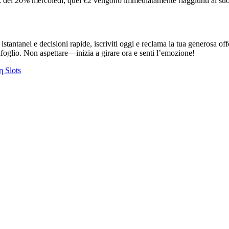
k del 20% mercoledì; quei €2 vengono immediatamente riaggiunti al suo
 istantanei e decisioni rapide, iscriviti oggi e reclama la tua generosa o
ortafoglio. Non aspettare—inizia a girare ora e senti l’emozione!
 Slots