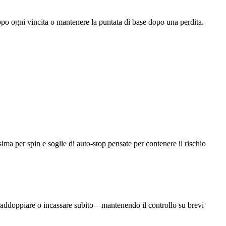
o ogni vincita o mantenere la puntata di base dopo una perdita.
sima per spin e soglie di auto‑stop pensate per contenere il rischio
i raddoppiare o incassare subito—mantenendo il controllo su brevi