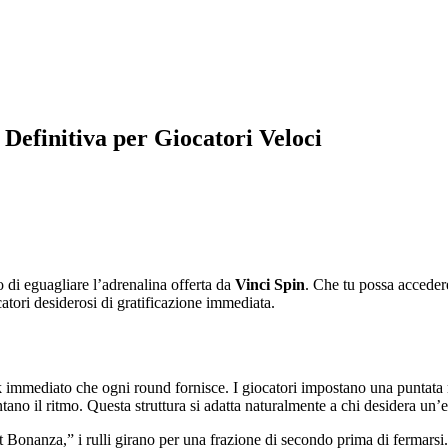
 Definitiva per Giocatori Veloci
 di eguagliare l’adrenalina offerta da
Vinci Spin
. Che tu possa accedere
catori desiderosi di gratificazione immediata.
back immediato che ogni round fornisce. I giocatori impostano una punta
ano il ritmo. Questa struttura si adatta naturalmente a chi desidera un
anza,” i rulli girano per una frazione di secondo prima di fermarsi. I