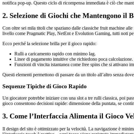
notifica pop‑up. Questo ciclo di ricompensa immediata è ciò che manti
2. Selezione di Giochi che Mantengono il B
Con oltre sei mila titoli che spaziano dalle classiche fruit machine all
livello come Pragmatic Play, NetEnt e Evolution Gaming, tutti noti per i
Ecco perché la selezione brilla per il gioco rapido:
Rulli a caricamento rapido con minimo lag.
Linee di pagamento intuitive che richiedono poca calcolazione.
Funzioni di vincita istantanea come free spins che si attivano 
Questi elementi permettono di passare da un titolo all’altro senza dove
Sequenze Tipiche di Gioco Rapido
Un giocatore potrebbe iniziare con una slot a tre rulli classica, poi p
gioco consentono decisioni rapide: dimensione della puntata, se contin
3. Come l’Interfaccia Alimenta il Gioco Ve
Il design del sito è ottimizzato per la velocità. La navigazione è m