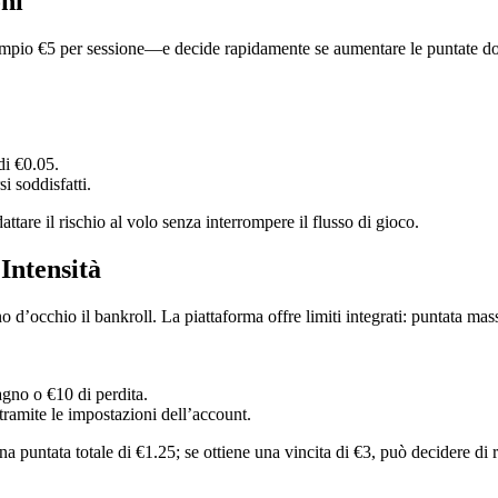
oni
mpio €5 per sessione—e decide rapidamente se aumentare le puntate dop
di €0.05.
i soddisfatti.
ttare il rischio al volo senza interrompere il flusso di gioco.
 Intensità
no d’occhio il bankroll. La piattaforma offre limiti integrati: puntata mas
gno o €10 di perdita.
tramite le impostazioni dell’account.
a puntata totale di €1.25; se ottiene una vincita di €3, può decidere d