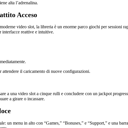
ene alta l’adrenalina.
attito Acceso
e moderne video slot, la libreria è un enorme parco giochi per sessioni r
nterfacce reattive e intuitive.
immediatamente.
r attendere il caricamento di nuove configurazioni.
assare a una video slot a cinque rulli e concludere con un jackpot progres
uare a girare o incassare.
loce
inimale: un menu in alto con “Games,” “Bonuses,” e “Support,” e una ba