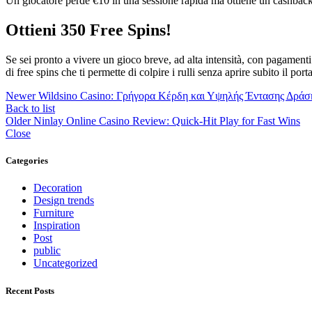
Un giocatore perde €10 in una sessione rapida ma ottiene un cashbac
Ottieni 350 Free Spins!
Se sei pronto a vivere un gioco breve, ad alta intensità, con pagamenti
di free spins che ti permette di colpire i rulli senza aprire subito il p
Newer
Wildsino Casino: Γρήγορα Κέρδη και Υψηλής Έντασης Δράση
Back to list
Older
Ninlay Online Casino Review: Quick‑Hit Play for Fast Wins
Close
Categories
Decoration
Design trends
Furniture
Inspiration
Post
public
Uncategorized
Recent Posts