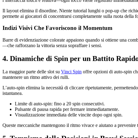
l’interfaccia touch è reattiva—ogni tocco viene registrato immediatam
Il layout elimina il disordine. Niente tutorial lunghi o pop‑up che richi
permette ai giocatori di concentrarsi completamente sulla ruota della f
Indizi Visivi Che Favoriscono il Momentum
Barre di evidenziazione colorate appaiono quando si ottiene una combi
—che rafforzano la vittoria senza sopraffare i sensi.
4. Dinamiche di Spin per un Battito Rapid
La maggior parte delle slot su
Vinci Spin
offre opzioni di auto‑spin ch
mantenere un ritmo attivo dei rulli.
L’auto‑spin elimina la necessità di cliccare ripetutamente, permettendo
istantanea.
Limite di auto‑spin: fino a 20 spin consecutivi.
Pulsante di pausa rapida per fermare immediatamente.
Visualizzazione immediata delle vincite dopo ogni spin.
Queste meccaniche mantengono il ritmo vivace e aiutano a prevenire tem