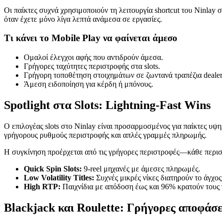
Οι παίκτες συχνά χρησιμοποιούν τη λειτουργία shortcut του Ninla
όταν έχετε μόνο λίγα λεπτά ανάμεσα σε εργασίες.
Τι κάνει το Mobile Play να φαίνεται άμεσο
Ομαλοί έλεγχοι αφής που αντιδρούν άμεσα.
Γρήγορες ταχύτητες περιστροφής στα slots.
Γρήγορη τοποθέτηση στοιχημάτων σε ζωντανά τραπέζια dealer
Άμεση ειδοποίηση για κέρδη ή μπόνους.
Spotlight στα Slots: Lightning‑Fast Wins
Ο επιλογέας slots στο Ninlay είναι προσαρμοσμένος για παίκτες υ
γρήγορους ρυθμούς περιστροφής και απλές γραμμές πληρωμής.
Η συγκίνηση προέρχεται από τις γρήγορες περιστροφές—κάθε περιστ
Quick Spin Slots:
9‑reel μηχανές με άμεσες πληρωμές.
Low Volatility Titles:
Συχνές μικρές νίκες διατηρούν το άγχο
High RTP:
Παιχνίδια με απόδοση έως και 96% κρατούν τους 
Blackjack και Roulette: Γρήγορες αποφάσε