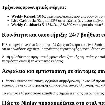
Τρέχουσες προωθητικές ενέργειες
Weekly Reload:
50 δωρεάν περιστροφές που μπορούν να χρη
Live Cashback:
Έως και 25% σε απώλειες ζωντανού καζίνο.
Weekly Cashback:
5–15% έως A$4500 για κορυφαία επίπεδα 
Κοινότητα και υποστήριξη: 24/7 βοήθεια ε
Η λειτουργία live chat λειτουργεί 24 ώρες το 24ωρο και είναι διαθ
ότι οι ερωτήσεις σχετικά με ταχύτητες περιστροφής ή τοποθέτηση 
Αυτή η βοήθεια σε πραγματικό χρόνο είναι ζωτικής σημασίας για 
περιμένετε email ή τηλεφωνικές κλήσεις.
Ασφάλεια και εμπιστοσύνη σε σύντομες συν
Η άδεια Curacao του Ninlay εγγυάται συμμόρφωση με διεθνή πρότυπ
τυποποιημένη κρυπτογράφηση και ασφαλείς πύλες πληρωμής για κά
Το χαμηλό ελάχιστο ποσό κατάθεσης σημαίνει επίσης ότι οι παίκτε
Πώς το Ninlay προσαρμόζεται στο στυλ παι