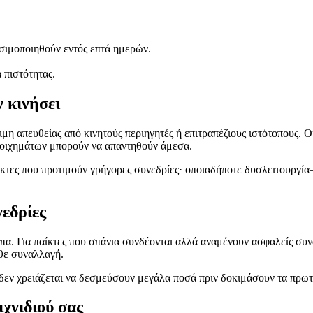
σιμοποιηθούν εντός επτά ημερών.
πιστότητας.
ν κινήσει
έσιμη απευθείας από κινητούς περιηγητές ή επιτραπέζιους ιστότοπους
στοιχημάτων μπορούν να απαντηθούν άμεσα.
παίκτες που προτιμούν γρήγορες συνεδρίες· οποιαδήποτε δυσλειτου
εδρίες
α. Για παίκτες που σπάνια συνδέονται αλλά αναμένουν ασφαλείς συν
θε συναλλαγή.
ς δεν χρειάζεται να δεσμεύσουν μεγάλα ποσά πριν δοκιμάσουν τα πρω
χνιδιού σας