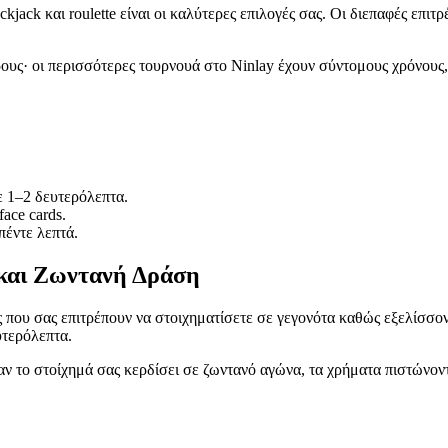
ckjack και roulette είναι οι καλύτερες επιλογές σας. Οι διεπαφές επ
ους· οι περισσότερες τουρνουά στο Ninlay έχουν σύντομους χρόνους,
ε 1–2 δευτερόλεπτα.
face cards.
πέντε λεπτά.
και Ζωντανή Δράση
 που σας επιτρέπουν να στοιχηματίσετε σε γεγονότα καθώς εξελίσσον
υτερόλεπτα.
αν το στοίχημά σας κερδίσει σε ζωντανό αγώνα, τα χρήματα πιστώνο