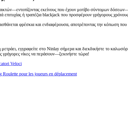
παικτών—εντοπίζοντας εκείνους που έχουν μοτίβο σύντομων δόσεων—
τά επιτυχίας ή τραπέζια blackjack που προσφέρουν γρήγορους χρόνους
ισθάνεται φρέσκια και ενδιαφέρουσα, αποτρέποντας την κόπωση που σ
φή μετράει, εγγραφείτε στο Ninlay σήμερα και διεκδικήστε το καλ
τις γρήγορες νίκες να περάσουν—ξεκινήστε τώρα!
atori Veloci
g Roulette pour les joueurs en déplacement