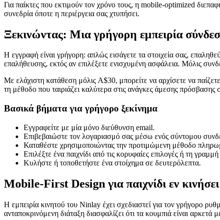
Για παίκτες που εκτιμούν τον χρόνο τους, η mobile‑optimized διεπαφ
συνεδρία όποτε η περιέργεια σας χτυπήσει.
Ξεκινώντας: Μια γρήγορη εμπειρία σύνδε
Η εγγραφή είναι γρήγορη: απλώς εισάγετε τα στοιχεία σας, επαληθε
επαλήθευσης, εκτός αν επιλέξετε ενισχυμένη ασφάλεια. Μόλις συνδεθ
Με ελάχιστη κατάθεση μόλις A$30, μπορείτε να αρχίσετε να παίζετ
τη μέθοδο που ταιριάζει καλύτερα στις ανάγκες άμεσης πρόσβασης 
Βασικά βήματα για γρήγορο ξεκίνημα
Εγγραφείτε με μία μόνο διεύθυνση email.
Επιβεβαιώστε τον λογαριασμό σας μέσω ενός σύντομου συνδ
Καταθέστε χρησιμοποιώντας την προτιμώμενη μέθοδο πληρω
Επιλέξτε ένα παιχνίδι από τις κορυφαίες επιλογές ή τη γραμμή
Κυλήστε ή τοποθετήστε ένα στοίχημα σε δευτερόλεπτα.
Mobile‑First Design για παιχνίδι εν κινήσει
Η εμπειρία κινητού του Ninlay έχει σχεδιαστεί για τον γρήγορο ρυ
ανταποκρινόμενη διάταξη διασφαλίζει ότι τα κουμπιά είναι αρκετά μ