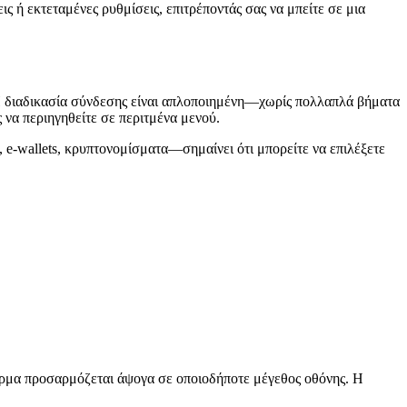
εις ή εκτεταμένες ρυθμίσεις, επιτρέποντάς σας να μπείτε σε μια
ε. Η διαδικασία σύνδεσης είναι απλοποιημένη—χωρίς πολλαπλά βήματα
 να περιηγηθείτε σε περιτμένα μενού.
 e-wallets, κρυπτονομίσματα—σημαίνει ότι μπορείτε να επιλέξετε
τφόρμα προσαρμόζεται άψογα σε οποιοδήποτε μέγεθος οθόνης. Η