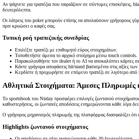
Αν ψάχνετε για τραπέζια που ταιριάζουν σε σύντομες επισκέψεις, bla
δευτερόλεπτα.
Οι λάτρεις του poker μπορούν επίσης να απολαύσουν γρήγορους γύρ
πριν κρυώσει ο καφές σας.
Τυπική ροή τραπεζικής συνεδρίας
Επιλέξτε τραπέζι με επιθυμητό εύρος στοιχημάτων.
Τοποθετήστε άμεσα το αρχικό στοίχημα μέσω touch controls.
Παρακολουθήστε τον dealer ή το AI να αποκαλύπτει κάρτες σ
Κάντε γρήγορα αποφάσεις hit/stand βασισμένοι στις αξίες των 
Κερδίστε ή προχωρήστε σε επόμενο τραπέζι σε λιγότερο από 
Αθλητικά Στοιχήματα: Άμεσες Πληρωμές 
Το sportsbook του Ninlay προσφέρει επιλογές ζωντανού στοιχήματος
καθυστερήσεις, οι ζωντανές αποδόσεις ενημερώνονται κάθε λίγα δε
Ο γρήγορος μηχανισμός πληρωμής της πλατφόρμας διασφαλίζει ότι 
Highlights ζωντανού στοιχήματος
Οι αποδόσεις σε‑play ανανεώνονται κάθε 30 δευτερόλεπτα.