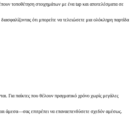
ιτρέπουν τοποθέτηση στοιχημάτων με ένα tap και αποτελέσματα σε
 διασφαλίζοντας ότι μπορείτε να τελειώσετε μια ολόκληρη παρτίδα
ται. Για παίκτες που θέλουν πραγματικό χρόνο χωρίς μεγάλες
νται άμεσα—σας επιτρέπει να επαναεπενδύσετε σχεδόν αμέσως.