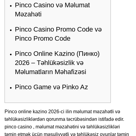
Pinco Casino və Məlumat
Məzahəti
Pinco Casino Promo Code və
Pinco Promo Code
Pinco Online Kazino (Пинко)
2026 – Təhlükəsizlik və
Məlumatların Məhafizəsi
Pinco Game və Pinko Az
Pinco online kazino 2026-ci ilin məlumat məzahətli və
təhlükəsizliklərdən qorunma təcrübəsindən istifadə edir.
pinco casino
, məlumat məzahətini və təhlükəsizlikləri
təmin etmək üçün məsuliyyətli və təhlükəsiz oyunlar təmin