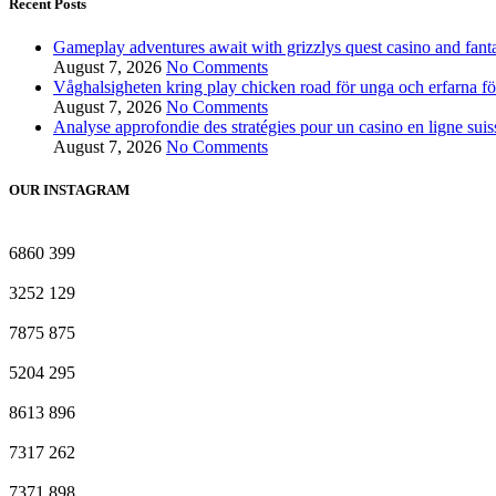
Recent Posts
Gameplay adventures await with grizzlys quest casino and fanta
August 7, 2026
No Comments
Våghalsigheten kring play chicken road för unga och erfarna fö
August 7, 2026
No Comments
Analyse approfondie des stratégies pour un casino en ligne suiss
August 7, 2026
No Comments
OUR INSTAGRAM
6860
399
3252
129
7875
875
5204
295
8613
896
7317
262
7371
898