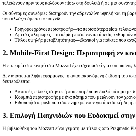
τελειώνουν πριν τους καλέσουν πίσω στη δουλειά ή σε μια συνάντη
Οι σύντομες συνεδρίες διατηρούν την αδρεναλίνη υψηλή και τη βαρ
που αλλάζει άμεσα το παιχνίδι.
Γρήγοροι χρόνοι περιστροφής—τα περισσότερα slots τελειώνο
Άμεσες πληρωμές—τα κέρδη πιστώνονται άμεσα, ενθαρρύνοντα
Τίτλοι υψηλής μεταβλητότητας—ιδανικοί για παίκτες που ανα
2. Mobile‑First Design: Περιστροφή εν κιν
Η εμπειρία στο κινητό στο Mozzart έχει σχεδιαστεί για commuters, 
Δεν απαιτείται λήψη εφαρμογής· η ανταποκρινόμενη έκδοση του ιστό
δευτερόλεπτα.
Διεπαφές φιλικές στην αφή που επιτρέπουν διπλό πάτημα με 
Κουμπιά περιστροφής με ένα πάτημα που μειώνουν τον χρόν
Ειδοποιήσεις push που σας ενημερώνουν για άμεσα κέρδη ή 
3. Επιλογή Παιχνιδιών που Ευδοκιμεί στη
Η βιβλιοθήκη του Mozzart είναι γεμάτη με τίτλους από Pragmatic Pl