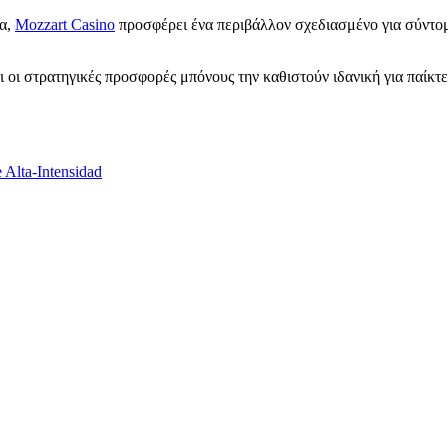
ια,
Mozzart Casino
προσφέρει ένα περιβάλλον σχεδιασμένο για σύντομ
ι οι στρατηγικές προσφορές μπόνους την καθιστούν ιδανική για παίκ
 Alta‑Intensidad