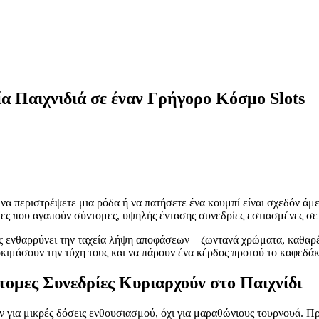
α Παιχνιδιά σε έναν Γρήγορο Κόσμο Slots
να περιστρέψετε μια ρόδα ή να πατήσετε ένα κουμπί είναι σχεδόν άμ
τες που αγαπούν σύντομες, υψηλής έντασης συνεδρίες εστιασμένες σ
μός ενθαρρύνει την ταχεία λήψη αποφάσεων—ζωντανά χρώματα, καθαρέ
οκιμάσουν την τύχη τους και να πάρουν ένα κέρδος προτού το καφεδάκ
ντομες Συνεδρίες Κυριαρχούν στο Παιχνίδι
 για μικρές δόσεις ενθουσιασμού, όχι για μαραθώνιους τουρνουά. Π