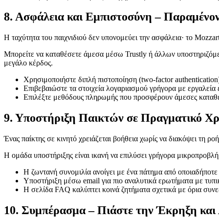
8. Ασφάλεια και Εμπιστοσύνη – Παραμένο
Η ταχύτητα του παιχνιδιού δεν υπονομεύει την ασφάλεια· το Mozzar
Μπορείτε να καταθέσετε άμεσα μέσω Trustly ή άλλων υποστηριζόμε
μεγάλο κέρδος.
Χρησιμοποιήστε διπλή πιστοποίηση (two‑factor authentication
Επιβεβαιώστε τα στοιχεία λογαριασμού γρήγορα με εργαλεία 
Επιλέξτε μεθόδους πληρωμής που προσφέρουν άμεσες καταθέσ
9. Υποστήριξη Παικτών σε Πραγματικό Χ
Ένας παίκτης σε κινητό χρειάζεται βοήθεια χωρίς να διακόψει τη ρο
Η ομάδα υποστήριξης είναι ικανή να επιλύσει γρήγορα μικροπροβ
Η ζωντανή συνομιλία ανοίγει με ένα πάτημα από οποιαδήποτε 
Υποστήριξη μέσω email για πιο αναλυτικά ερωτήματα με τυπι
Η σελίδα FAQ καλύπτει κοινά ζητήματα σχετικά με όρια συνε
10. Συμπέρασμα – Πιάστε την Έκρηξη και