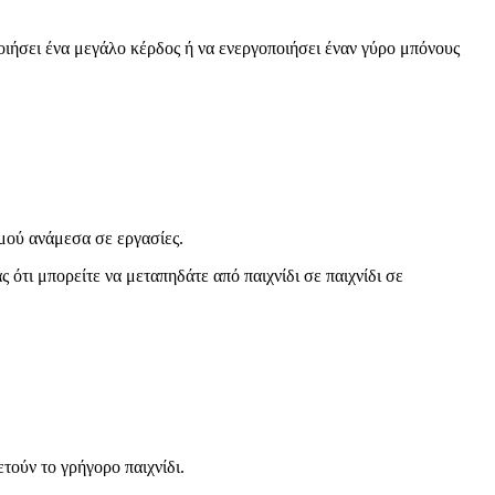
ιήσει ένα μεγάλο κέρδος ή να ενεργοποιήσει έναν γύρο μπόνους
σμού ανάμεσα σε εργασίες.
ότι μπορείτε να μεταπηδάτε από παιχνίδι σε παιχνίδι σε
τούν το γρήγορο παιχνίδι.