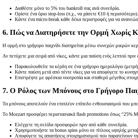
Διαθέστε μόνο το 5% του bankroll σας ανά συνεδρία.
Ορίστε ένα όριο stop‑loss (π.χ., να χάσετε €10 ή περισσότερο)
Κάντε ένα micro‑break κάθε δέκα περιστροφές για να ανανεώσ
6. Πώς να Διατηρήσετε την Ορμή Χωρίς 
Η ορμή στο γρήγορο παιχνίδι διατηρείται μέσω συνεχών μικρών κε
Αν πετύχετε μια σειρά από νίκες, κάντε μια παύση ενός λεπτού πρι
Παρακολουθείτε τα κέρδη σε ένα γρήγορο ημερολόγιο (μετρήσε
Κάντε παύση μετά από πέντε νίκες για να αποφύγετε το κυνηγ
Επιστρέψτε με φρέσκια νοοτροπία και σταθερό μέγεθος στοιχ
7. Ο Ρόλος των Μπόνους στο Γρήγορο Παι
Τα μπόνους αποτελούν ένα επιπλέον επίπεδο ενθουσιασμού που μπο
Το Mozzart προσφέρει περιστασιακά flash promotions όπως “25% Mo
Ελέγχετε τη σελίδα προσφορών πριν από κάθε συνεδρία.
Χρησιμοποιήστε τα bonus spins μόνο σε τίτλους υψηλής μεταβ
Αποφύγετε τις απαιτήσεις στοιχηματισμού που παρατείνουν τη