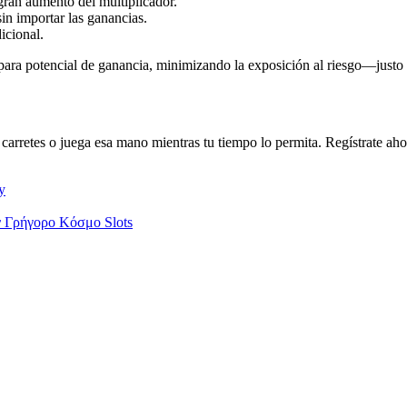
gran aumento del multiplicador.
in importar las ganancias.
icional.
para potencial de ganancia, minimizando la exposición al riesgo—justo 
esos carretes o juega esa mano mientras tu tiempo lo permita. Regístra
y
ν Γρήγορο Κόσμο Slots