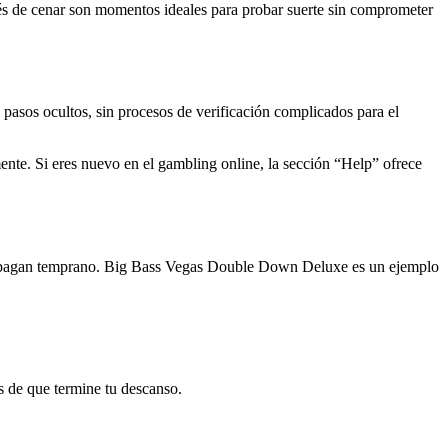
ués de cenar son momentos ideales para probar suerte sin comprometer
 pasos ocultos, sin procesos de verificación complicados para el
ente. Si eres nuevo en el gambling online, la sección “Help” ofrece
que pagan temprano. Big Bass Vegas Double Down Deluxe es un ejemplo
 de que termine tu descanso.