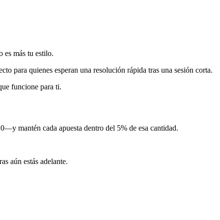
es más tu estilo.
ecto para quienes esperan una resolución rápida tras una sesión corta.
ue funcione para ti.
€20—y mantén cada apuesta dentro del 5% de esa cantidad.
as aún estás adelante.