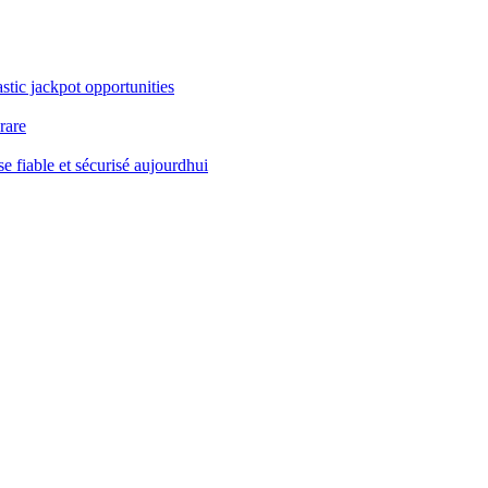
stic jackpot opportunities
rare
e fiable et sécurisé aujourdhui