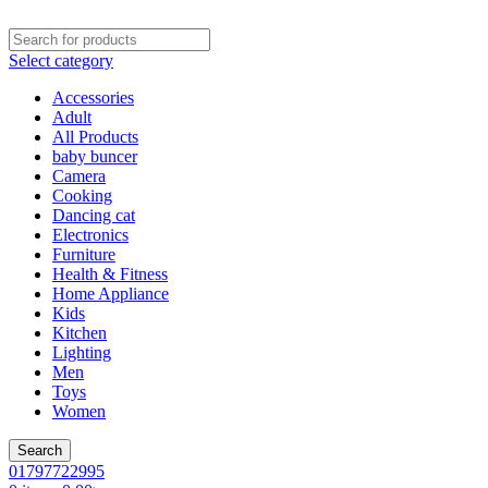
Select category
Accessories
Adult
All Products
baby buncer
Camera
Cooking
Dancing cat
Electronics
Furniture
Health & Fitness
Home Appliance
Kids
Kitchen
Lighting
Men
Toys
Women
Search
01797722995