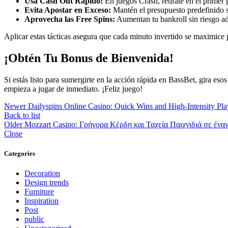
Usa Cash Out Rápido:
En juegos Crash, retírate en el primer 
Evita Apostar en Exceso:
Mantén el presupuesto predefinido s
Aprovecha las Free Spins:
Aumentan tu bankroll sin riesgo ad
Aplicar estas tácticas asegura que cada minuto invertido se maximice 
¡Obtén Tu Bonus de Bienvenida!
Si estás listo para sumergirte en la acción rápida en BassBet, gira 
empieza a jugar de inmediato. ¡Feliz juego!
Newer
Dailyspins Online Casino: Quick Wins and High‑Intensity Pla
Back to list
Older
Mozzart Casino: Γρήγορα Κέρδη και Ταχεία Παιχνιδιά σε ένα
Close
Categories
Decoration
Design trends
Furniture
Inspiration
Post
public