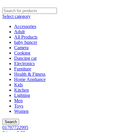
Select category
Accessories
Adult
All Products
baby buncer
Camera
Cooking
Dancing cat
Electronics
Furniture
Health & Fitness
Home Appliance
Kids
Kitchen
Lighting
Men
Toys
Women
Search
01797722995