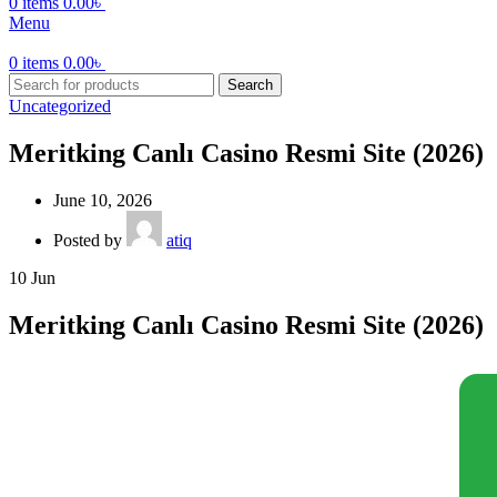
0
items
0.00
৳
Menu
0
items
0.00
৳
Search
Uncategorized
Meritking Canlı Casino Resmi Site (2026)
June 10, 2026
Posted by
atiq
10
Jun
Meritking Canlı Casino Resmi Site (2026)