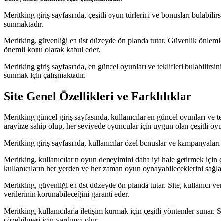
Meritking giriş sayfasında, çeşitli oyun türlerini ve bonusları bulabili
sunmaktadır.
Meritking, güvenliği en üst düzeyde ön planda tutar. Güvenlik önlemler
önemli konu olarak kabul eder.
Meritking giriş sayfasında, en güncel oyunları ve teklifleri bulabilir
sunmak için çalışmaktadır.
Site Genel Özellikleri ve Farklılıklar
Meritking güncel giriş sayfasında, kullanıcılar en güncel oyunları ve tekl
arayüze sahip olup, her seviyede oyuncular için uygun olan çeşitli oyu
Meritking giriş sayfasında, kullanıcılar özel bonuslar ve kampanyaları bu
Meritking, kullanıcıların oyun deneyimini daha iyi hale getirmek için çe
kullanıcıların her yerden ve her zaman oyun oynayabileceklerini sağla
Meritking, güvenliği en üst düzeyde ön planda tutar. Site, kullanıcı v
verilerinin korunabileceğini garanti eder.
Meritking, kullanıcılarla iletişim kurmak için çeşitli yöntemler sunar. Si
çözebilmesi için yardımcı olur.