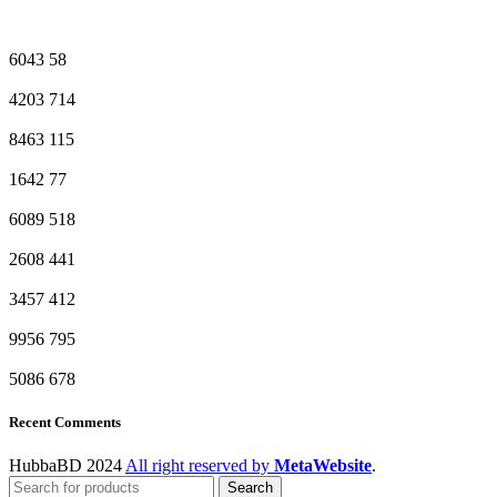
6043
58
4203
714
8463
115
1642
77
6089
518
2608
441
3457
412
9956
795
5086
678
Recent Comments
HubbaBD 2024
All right reserved by
MetaWebsite
.
Search