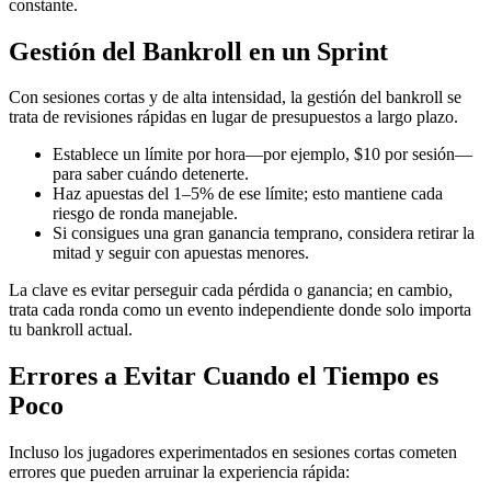
constante.
Gestión del Bankroll en un Sprint
Con sesiones cortas y de alta intensidad, la gestión del bankroll se
trata de revisiones rápidas en lugar de presupuestos a largo plazo.
Establece un límite por hora—por ejemplo, $10 por sesión—
para saber cuándo detenerte.
Haz apuestas del 1–5% de ese límite; esto mantiene cada
riesgo de ronda manejable.
Si consigues una gran ganancia temprano, considera retirar la
mitad y seguir con apuestas menores.
La clave es evitar perseguir cada pérdida o ganancia; en cambio,
trata cada ronda como un evento independiente donde solo importa
tu bankroll actual.
Errores a Evitar Cuando el Tiempo es
Poco
Incluso los jugadores experimentados en sesiones cortas cometen
errores que pueden arruinar la experiencia rápida: