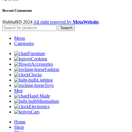
Recent Comments
HubbaBD 2024
All right reserved by
MetaWebsite
.
Search
Menu
Categories
Furniture
Cooking
Accessories
Fashion
Clocks
Lighting
Toys
Men
Hand Made
Minimalism
Electronics
Cars
Home
Shop