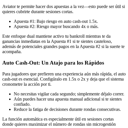
Aviator te permite hacer dos apuestas a la vez—esto puede ser útil si
quieres cubrirte durante sesiones cortas.
Apuesta #1: Bajo riesgo en auto cash‑out 1.5x.
Apuesta #2: Riesgo mayor buscando 4x o más.
Este enfoque dual mantiene activo tu bankroll mientras te da
ganancias inmediatas en la Apuesta #1 si te sientes cauteloso,
además de potenciales grandes pagos en la Apuesta #2 si la suerte te
acompaña.
Auto Cash‑Out: Un Atajo para los Rápidos
Para jugadores que prefieren una experiencia aún más rápida, el auto
cash‑out es esencial. Configúralo en 1.5x o 2x y deja que el sistema
cronometre la acción por ti.
No necesitas vigilar cada segundo; simplemente déjalo correr.
Aún puedes hacer una apuesta manual adicional si te sientes
confiado.
Reduce la fatiga de decisiones durante rondas consecutivas.
La función automática es especialmente útil en sesiones cortas
donde quieres maximizar el número de rondas sin microgestión