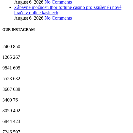
August 6, 2026
No Comments
Zábavné možnosti thor fortune casino pro zkušené i nové
hráče v online kasinech
August 6, 2026
No Comments
OUR INSTAGRAM
2460
850
1205
267
9841
605
5523
632
8607
638
3400
76
8059
492
6844
423
7246
597