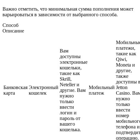
Важно отметить, что минимальная сумма пополнения может
варьироваться в зависимости от выбранного способа.
Способ
Описание
Мобильны
платежи,
Вам
такие как
доступны
Qiwi,
электронные
Moneta и
кошельки,
другие,
такие как
также
Skrill,
доступны 
Neteller и
Банковская
Электронный
Мобильный
Jetton
другие. Вам
карта
кошелек
платеж
Casino. Ва
нужно
нужно
только
только
ввести
ввести
логин и
номер
пароль от
мобильног
вашего
телефона и
кошелька.
подтверди
операцию.