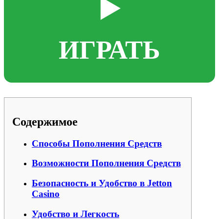
▶️
ИГРАТЬ
Содержимое
Способы Пополнения Средств
Возможности Пополнения Средств
Безопасность и Удобство в Jetton
Casino
Удобство и Легкость