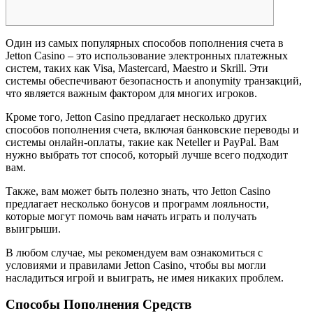
Один из самых популярных способов пополнения счета в
Jetton Casino – это использование электронных платежных
систем, таких как Visa, Mastercard, Maestro и Skrill. Эти
системы обеспечивают безопасность и anonymity транзакций,
что является важным фактором для многих игроков.
Кроме того, Jetton Casino предлагает несколько других
способов пополнения счета, включая банковские переводы и
системы онлайн-оплаты, такие как Neteller и PayPal. Вам
нужно выбрать тот способ, который лучше всего подходит
вам.
Также, вам может быть полезно знать, что Jetton Casino
предлагает несколько бонусов и программ лояльности,
которые могут помочь вам начать играть и получать
выигрыши.
В любом случае, мы рекомендуем вам ознакомиться с
условиями и правилами Jetton Casino, чтобы вы могли
насладиться игрой и выиграть, не имея никаких проблем.
Способы Пополнения Средств