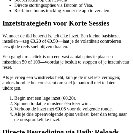
Directe stortingsopties via Bitcoin of Visa.
Real‑time bonus tracking zonder de app te verlaten.
Inzetstrategieën voor Korte Sessies
Wanneer de tijd beperkt is, telt elke inzet. Een kleine basisinzet
instellen—zeg €0.20 of €0.50—laat je de volatiliteit controleren
terwijl de reels snel blijven draaien.
Een gangbare tactiek is om een vast aantal spins te plaatsen—
misschien 50 of 100—voordat je besluit te stoppen of je inzetniveau
reset.
Als je vroeg een winstreeks hebt, kun je de inzet iets verhogen;
anders houd je het consistent om snel je bankroll niet te laten
uitdrogen.
Begin met een lage inzet (€0.20).
Spinnen totdat je minstens één keer wint.
Verhoog de inzet met €0.05 voor de volgende ronde.
Als je drie opeenvolgende spins verliest, keer dan terug naar
de oorspronkelijke inzet.
Directe Bevrediging via Daily Reloads