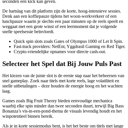
seconden een kick kan geven.
De hartslag van dit platform zijn de korte, hoog‑intensieve sessies.
Denk aan een koffiepauze tijdens het woon-werkverkeer of een
lunchpauze waarin je slechts een paar minuten op de reels speelt en
weggaat met een grote winst of een leermoment dat je volgende
snelle speelsessie beïnvloedt.
Quick spin slots zoals Gates of Olympus 1000 of Let It Spin.
Fast‑track providers: NetEnt, Yggdrasil Gaming en Red Tiger.
Crypto‑vriendelijke opnames voor directe cash-out.
Selecteer het Spel dat Bij Jouw Puls Past
Het kiezen van de juiste slot is de eerste stap naar het beheersen van
snel gameplay. Zoek naar titels met korte reels, lage volatiliteit en
snelle uitbetalingen – deze houden de energie hoog en het wachten
laag.
Games zoals Big Fruit Theory bieden eenvoudige mechanica
waarbij elke spin minder dan twee seconden duurt, terwijl Big Bass
Bonanza’s vis-in-een-pond-thema de visuals levendig houdt en het
winpotentieel binnen bereik.
Als je in korte sessiemodus bent, is het het beste om titels met lange