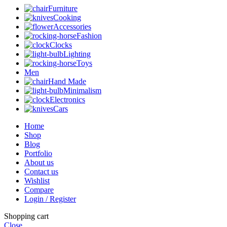
Furniture
Cooking
Accessories
Fashion
Clocks
Lighting
Toys
Men
Hand Made
Minimalism
Electronics
Cars
Home
Shop
Blog
Portfolio
About us
Contact us
Wishlist
Compare
Login / Register
Shopping cart
Close