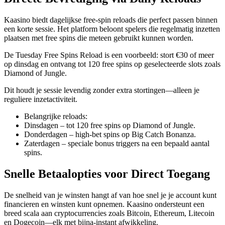
Kaasino biedt dagelijkse free‑spin reloads die perfect passen binnen
een korte sessie. Het platform beloont spelers die regelmatig inzetten
plaatsen met free spins die meteen gebruikt kunnen worden.
De Tuesday Free Spins Reload is een voorbeeld: stort €30 of meer
op dinsdag en ontvang tot 120 free spins op geselecteerde slots zoals
Diamond of Jungle.
Dit houdt je sessie levendig zonder extra stortingen—alleen je
reguliere inzetactiviteit.
Belangrijke reloads:
Dinsdagen – tot 120 free spins op Diamond of Jungle.
Donderdagen – high‑bet spins op Big Catch Bonanza.
Zaterdagen – speciale bonus triggers na een bepaald aantal
spins.
Snelle Betaalopties voor Direct Toegang
De snelheid van je winsten hangt af van hoe snel je je account kunt
financieren en winsten kunt opnemen. Kaasino ondersteunt een
breed scala aan cryptocurrencies zoals Bitcoin, Ethereum, Litecoin
en Dogecoin—elk met bijna‑instant afwikkeling.