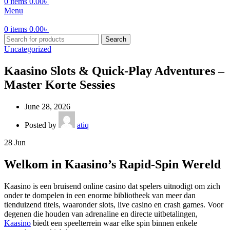
0
items
0.00
৳
Menu
0
items
0.00
৳
Search
Uncategorized
Kaasino Slots & Quick-Play Adventures –
Master Korte Sessies
June 28, 2026
Posted by
atiq
28
Jun
Welkom in Kaasino’s Rapid‑Spin Wereld
Kaasino is een bruisend online casino dat spelers uitnodigt om zich
onder te dompelen in een enorme bibliotheek van meer dan
tienduizend titels, waaronder slots, live casino en crash games. Voor
degenen die houden van adrenaline en directe uitbetalingen,
Kaasino
biedt een speelterrein waar elke spin binnen enkele