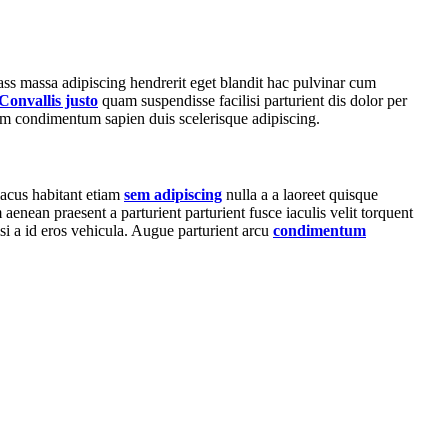
ass massa adipiscing hendrerit eget blandit hac pulvinar cum
Convallis justo
quam suspendisse facilisi parturient dis dolor per
um condimentum sapien duis scelerisque adipiscing.
lacus habitant etiam
sem adipiscing
nulla a a laoreet quisque
enean praesent a parturient parturient fusce iaculis velit torquent
lisi a id eros vehicula. Augue parturient arcu
condimentum