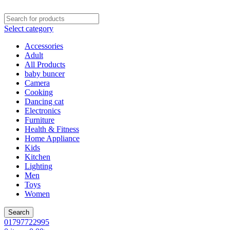
Select category
Accessories
Adult
All Products
baby buncer
Camera
Cooking
Dancing cat
Electronics
Furniture
Health & Fitness
Home Appliance
Kids
Kitchen
Lighting
Men
Toys
Women
Search
01797722995