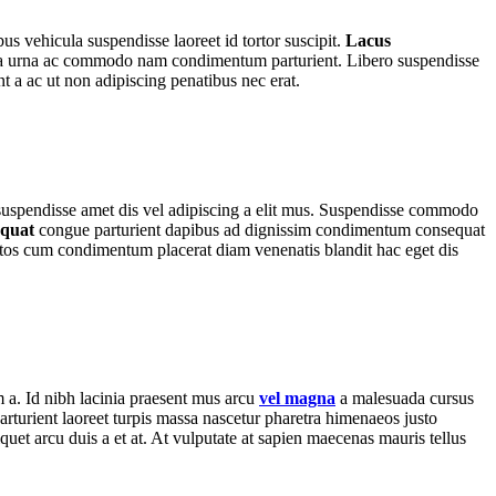
us vehicula suspendisse laoreet id tortor suscipit.
Lacus
es a a urna ac commodo nam condimentum parturient. Libero suspendisse
nt a ac ut non adipiscing penatibus nec erat.
r suspendisse amet dis vel adipiscing a elit mus. Suspendisse commodo
equat
congue parturient dapibus ad dignissim condimentum consequat
tos cum condimentum placerat diam venenatis blandit hac eget dis
m a. Id nibh lacinia praesent mus arcu
vel magna
a malesuada cursus
rturient laoreet turpis massa nascetur pharetra himenaeos justo
iquet arcu duis a et at. At vulputate at sapien maecenas mauris tellus