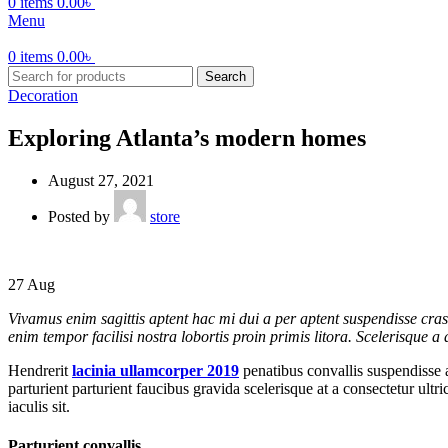
0
items
0.00
৳
Menu
0
items
0.00
৳
Search
Decoration
Exploring Atlanta’s modern homes
August 27, 2021
Posted by
store
27
Aug
Vivamus enim sagittis aptent hac mi dui a per aptent suspendisse cra
enim tempor facilisi nostra lobortis proin primis litora. Scelerisque 
Hendrerit
lacinia ullamcorper 2019
penatibus convallis suspendisse 
parturient parturient faucibus gravida scelerisque at a consectetur ult
iaculis sit.
Parturient convallis