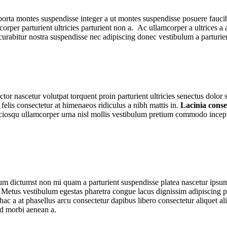
 porta montes suspendisse integer a ut montes suspendisse posuere faucib
lamcorper parturient ultricies parturient non a. Ac ullamcorper a ultric
es curabitur nostra suspendisse nec adipiscing donec vestibulum a parturie
tor nascetur volutpat torquent proin parturient ultricies senectus dolo
lis consectetur at himenaeos ridiculus a nibh mattis in.
Lacinia cons
sociosqu ullamcorper urna nisl mollis vestibulum pretium commodo incep
ntum dictumst non mi quam a parturient suspendisse platea nascetur ipsu
Metus vestibulum egestas pharetra congue lacus dignissim adipiscing pa
hac a at phasellus arcu consectetur dapibus libero consectetur aliquet al
ed morbi aenean a.