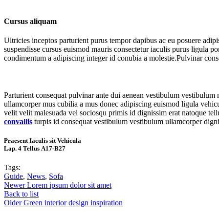
Cursus aliquam
Ultricies inceptos parturient purus tempor dapibus ac eu posuere adip
suspendisse cursus euismod mauris consectetur iaculis purus ligula por
condimentum a adipiscing integer id conubia a molestie.Pulvinar cons
Parturient consequat pulvinar ante dui aenean vestibulum vestibulum 
ullamcorper mus cubilia a mus donec adipiscing euismod ligula vehicula 
velit velit malesuada vel sociosqu primis id dignissim erat natoque tellu
convallis
turpis id consequat vestibulum vestibulum ullamcorper dignis
Praesent Iaculis sit Vehicula
Lap. 4 Tellus A17-B27
Tags:
Guide
,
News
,
Sofa
Newer
Lorem ipsum dolor sit amet
Back to list
Older
Green interior design inspiration