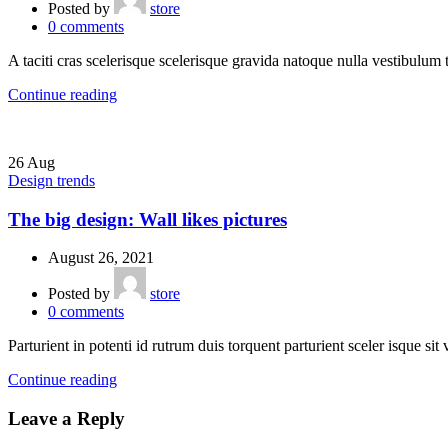
Posted by
store
0
comments
A taciti cras scelerisque scelerisque gravida natoque nulla vestibulum t
Continue reading
26
Aug
Design trends
The big design: Wall likes pictures
August 26, 2021
Posted by
store
0
comments
Parturient in potenti id rutrum duis torquent parturient sceler isque sit
Continue reading
Leave a Reply