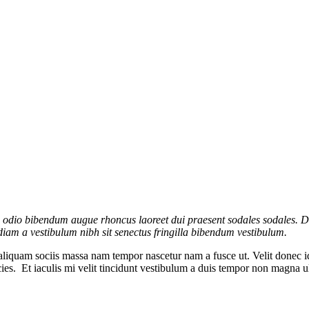
s odio bibendum augue rhoncus laoreet dui praesent sodales sodales. Di
a diam a vestibulum nibh sit senectus fringilla bibendum vestibulum.
aliquam sociis massa nam tempor nascetur nam a fusce ut. Velit donec i
ricies. Et iaculis mi velit tincidunt vestibulum a duis tempor non magna