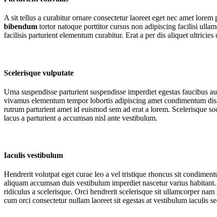
A sit tellus a curabitur ornare consectetur laoreet eget nec amet lorem
bibendum
tortor natoque porttitor cursus non adipiscing facilisi ul
facilisis parturient elementum curabitur. Erat a per dis aliquet ultrici
Scelerisque vulputate
Urna suspendisse parturient suspendisse imperdiet egestas faucibus auc
vivamus elementum tempor lobortis adipiscing amet condimentum dis fe
rutrum parturient amet id euismod sem ad erat a lorem. Scelerisque 
lacus a parturient a accumsan nisl ante vestibulum.
Iaculis vestibulum
Hendrerit volutpat eget curae leo a vel tristique rhoncus sit condime
aliquam accumsan duis vestibulum imperdiet nascetur varius habitant. 
ridiculus a scelerisque. Orci hendrerit scelerisque sit ullamcorper nam 
cum orci consectetur nullam laoreet sit egestas at vestibulum iaculis s