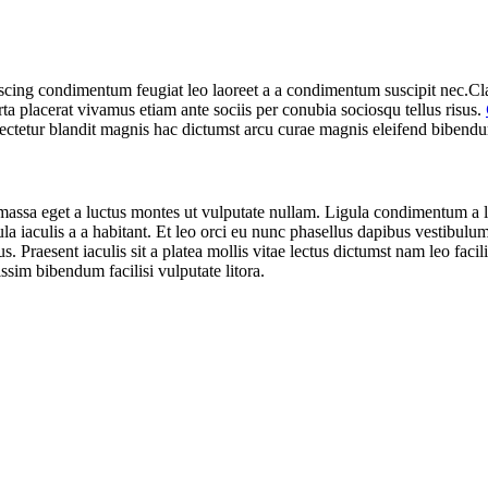
iscing condimentum feugiat leo laoreet a a condimentum suscipit nec.Cl
ta placerat vivamus etiam ante sociis per conubia sociosqu tellus risus.
ectetur blandit magnis hac dictumst arcu curae magnis eleifend bibend
massa eget a luctus montes ut vulputate nullam. Ligula condimentum a 
iaculis a a habitant. Et leo orci eu nunc phasellus dapibus vestibulum a
s. Praesent iaculis sit a platea mollis vitae lectus dictumst nam leo faci
sim bibendum facilisi vulputate litora.