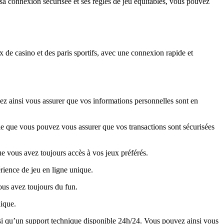
sa connexion sécurisée et ses règles de jeu équitables, vous pouvez
ux de casino et des paris sportifs, avec une connexion rapide et
vez ainsi vous assurer que vos informations personnelles sont en
ie que vous pouvez vous assurer que vos transactions sont sécurisées
 vous avez toujours accès à vos jeux préférés.
rience de jeu en ligne unique.
ous avez toujours du fun.
nique.
insi qu’un support technique disponible 24h/24. Vous pouvez ainsi vous