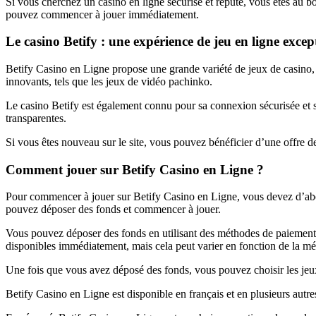
Si vous cherchez un casino en ligne sécurisé et réputé, vous êtes au b
pouvez commencer à jouer immédiatement.
Le casino Betify : une expérience de jeu en ligne excep
Betify Casino en Ligne propose une grande variété de jeux de casino, y
innovants, tels que les jeux de vidéo pachinko.
Le casino Betify est également connu pour sa connexion sécurisée et se
transparentes.
Si vous êtes nouveau sur le site, vous pouvez bénéficier d’une offre
Comment jouer sur Betify Casino en Ligne ?
Pour commencer à jouer sur Betify Casino en Ligne, vous devez d’abor
pouvez déposer des fonds et commencer à jouer.
Vous pouvez déposer des fonds en utilisant des méthodes de paiement séc
disponibles immédiatement, mais cela peut varier en fonction de la mé
Une fois que vous avez déposé des fonds, vous pouvez choisir les jeux 
Betify Casino en Ligne est disponible en français et en plusieurs autres