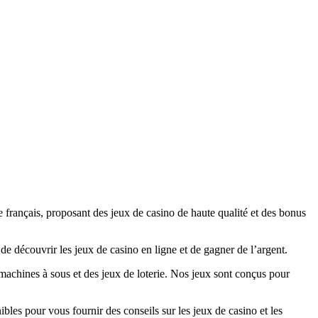
e français, proposant des jeux de casino de haute qualité et des bonus
e découvrir les jeux de casino en ligne et de gagner de l’argent.
machines à sous et des jeux de loterie. Nos jeux sont conçus pour
es pour vous fournir des conseils sur les jeux de casino et les