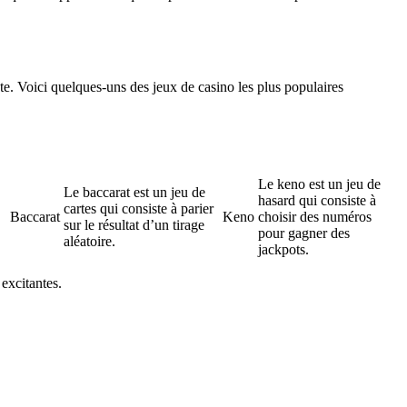
te. Voici quelques-uns des jeux de casino les plus populaires
Le keno est un jeu de
Le baccarat est un jeu de
hasard qui consiste à
cartes qui consiste à parier
Baccarat
Keno
choisir des numéros
sur le résultat d’un tirage
pour gagner des
aléatoire.
jackpots.
 excitantes.