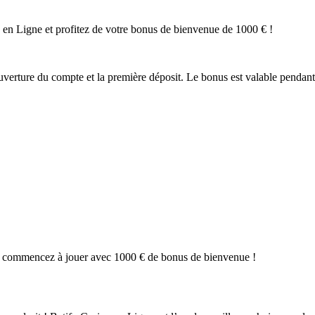
 en Ligne et profitez de votre bonus de bienvenue de 1000 € !
uverture du compte et la première déposit. Le bonus est valable pendant 
et commencez à jouer avec 1000 € de bonus de bienvenue !