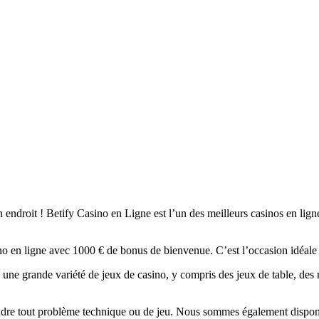
 endroit ! Betify Casino en Ligne est l’un des meilleurs casinos en lign
o en ligne avec 1000 € de bonus de bienvenue. C’est l’occasion idéale d
 une grande variété de jeux de casino, y compris des jeux de table, des 
dre tout problème technique ou de jeu. Nous sommes également disponibl