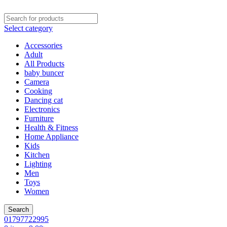
Select category
Accessories
Adult
All Products
baby buncer
Camera
Cooking
Dancing cat
Electronics
Furniture
Health & Fitness
Home Appliance
Kids
Kitchen
Lighting
Men
Toys
Women
Search
01797722995