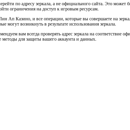
рейти по адресу зеркала, а не официального сайта. Это может б
ойти ограничения на доступ к игровым ресурсам.
ин Ап Казино, и все операции, которые вы совершаете на зерка
ые могут возникнуть в результате использования зеркала.
мендуем вам всегда проверять адрес зеркала на соответствие о
е методы для защиты вашего аккаунта и данных.