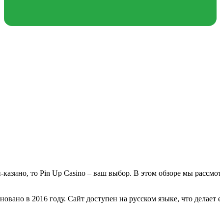
казино, то Pin Up Casino – ваш выбор. В этом обзоре мы рассмо
новано в 2016 году. Сайт доступен на русском языке, что делает