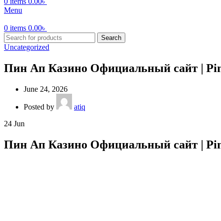
0
items
0.00
৳
Menu
0
items
0.00
৳
Search
Uncategorized
Пин Ап Казино Официальный сайт | Pin 
June 24, 2026
Posted by
atiq
24
Jun
Пин Ап Казино Официальный сайт | Pin 