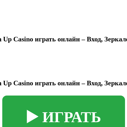
Up Casino играть онлайн – Вход, Зеркало
Up Casino играть онлайн – Вход, Зеркало
▶️ ИГРАТЬ