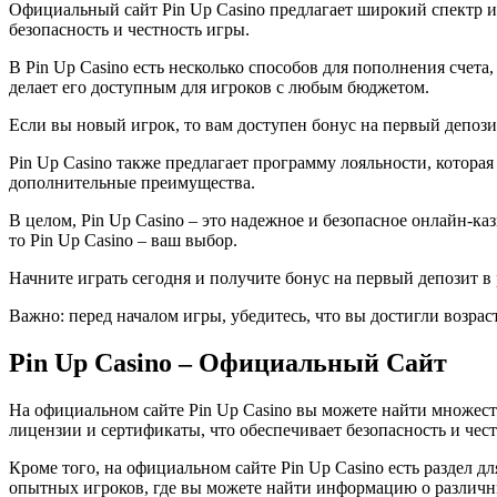
Официальный сайт Pin Up Casino предлагает широкий спектр иг
безопасность и честность игры.
В Pin Up Casino есть несколько способов для пополнения счета
делает его доступным для игроков с любым бюджетом.
Если вы новый игрок, то вам доступен бонус на первый депози
Pin Up Casino также предлагает программу лояльности, которая
дополнительные преимущества.
В целом, Pin Up Casino – это надежное и безопасное онлайн-ка
то Pin Up Casino – ваш выбор.
Начните играть сегодня и получите бонус на первый депозит в 
Важно: перед началом игры, убедитесь, что вы достигли возраст
Pin Up Casino – Официальный Сайт
На официальном сайте Pin Up Casino вы можете найти множеств
лицензии и сертификаты, что обеспечивает безопасность и чес
Кроме того, на официальном сайте Pin Up Casino есть раздел д
опытных игроков, где вы можете найти информацию о различны