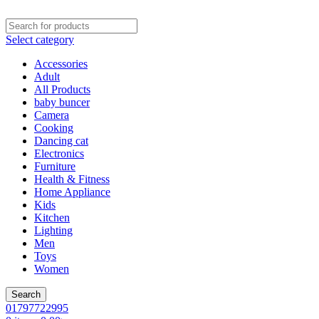
Select category
Accessories
Adult
All Products
baby buncer
Camera
Cooking
Dancing cat
Electronics
Furniture
Health & Fitness
Home Appliance
Kids
Kitchen
Lighting
Men
Toys
Women
Search
01797722995