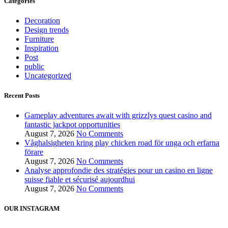
Categories
Decoration
Design trends
Furniture
Inspiration
Post
public
Uncategorized
Recent Posts
Gameplay adventures await with grizzlys quest casino and
fantastic jackpot opportunities
August 7, 2026
No Comments
Våghalsigheten kring play chicken road för unga och erfarna
förare
August 7, 2026
No Comments
Analyse approfondie des stratégies pour un casino en ligne
suisse fiable et sécurisé aujourdhui
August 7, 2026
No Comments
OUR INSTAGRAM