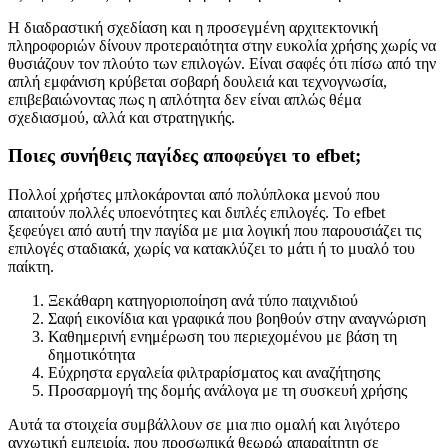
Η διαδραστική σχεδίαση και η προσεγμένη αρχιτεκτονική
πληροφοριών δίνουν προτεραιότητα στην ευκολία χρήσης χωρίς να
θυσιάζουν τον πλούτο των επιλογών. Είναι σαφές ότι πίσω από την
απλή εμφάνιση κρύβεται σοβαρή δουλειά και τεχνογνωσία,
επιβεβαιώνοντας πως η απλότητα δεν είναι απλώς θέμα
σχεδιασμού, αλλά και στρατηγικής.
Ποιες συνήθεις παγίδες αποφεύγει το efbet;
Πολλοί χρήστες μπλοκάρονται από πολύπλοκα μενού που
απαιτούν πολλές υποενότητες και διπλές επιλογές. Το efbet
ξεφεύγει από αυτή την παγίδα με μια λογική που παρουσιάζει τις
επιλογές σταδιακά, χωρίς να κατακλύζει το μάτι ή το μυαλό του
παίκτη.
Ξεκάθαρη κατηγοριοποίηση ανά τύπο παιχνιδιού
Σαφή εικονίδια και γραφικά που βοηθούν στην αναγνώριση
Καθημερινή ενημέρωση του περιεχομένου με βάση τη
δημοτικότητα
Εύχρηστα εργαλεία φιλτραρίσματος και αναζήτησης
Προσαρμογή της δομής ανάλογα με τη συσκευή χρήσης
Αυτά τα στοιχεία συμβάλλουν σε μια πιο ομαλή και λιγότερο
αγχωτική εμπειρία, που προσωπικά θεωρώ απαραίτητη σε