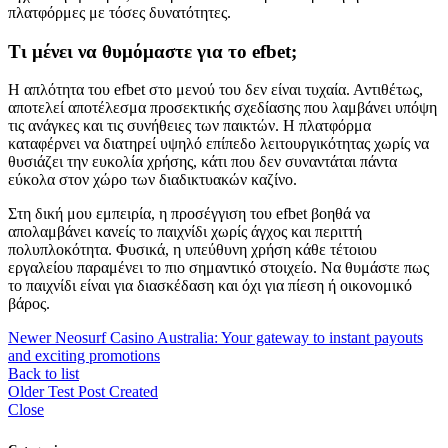
πλατφόρμες με τόσες δυνατότητες.
Τι μένει να θυμόμαστε για το efbet;
Η απλότητα του efbet στο μενού του δεν είναι τυχαία. Αντιθέτως,
αποτελεί αποτέλεσμα προσεκτικής σχεδίασης που λαμβάνει υπόψη
τις ανάγκες και τις συνήθειες των παικτών. Η πλατφόρμα
καταφέρνει να διατηρεί υψηλό επίπεδο λειτουργικότητας χωρίς να
θυσιάζει την ευκολία χρήσης, κάτι που δεν συναντάται πάντα
εύκολα στον χώρο των διαδικτυακών καζίνο.
Στη δική μου εμπειρία, η προσέγγιση του efbet βοηθά να
απολαμβάνει κανείς το παιχνίδι χωρίς άγχος και περιττή
πολυπλοκότητα. Φυσικά, η υπεύθυνη χρήση κάθε τέτοιου
εργαλείου παραμένει το πιο σημαντικό στοιχείο. Να θυμάστε πως
το παιχνίδι είναι για διασκέδαση και όχι για πίεση ή οικονομικό
βάρος.
Newer
Neosurf Casino Australia: Your gateway to instant payouts
and exciting promotions
Back to list
Older
Test Post Created
Close