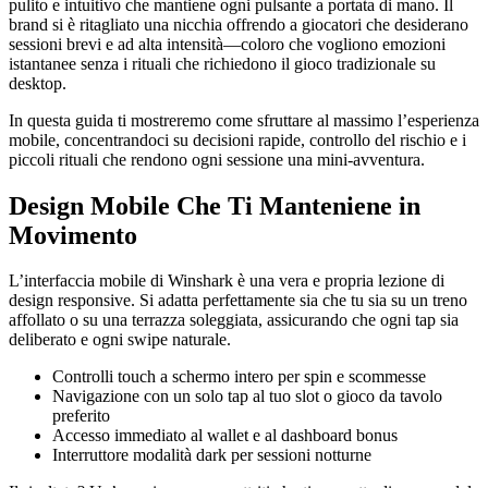
pulito e intuitivo che mantiene ogni pulsante a portata di mano. Il
brand si è ritagliato una nicchia offrendo a giocatori che desiderano
sessioni brevi e ad alta intensità—coloro che vogliono emozioni
istantanee senza i rituali che richiedono il gioco tradizionale su
desktop.
In questa guida ti mostreremo come sfruttare al massimo l’esperienza
mobile, concentrandoci su decisioni rapide, controllo del rischio e i
piccoli rituali che rendono ogni sessione una mini‑avventura.
Design Mobile Che Ti Manteniene in
Movimento
L’interfaccia mobile di Winshark è una vera e propria lezione di
design responsive. Si adatta perfettamente sia che tu sia su un treno
affollato o su una terrazza soleggiata, assicurando che ogni tap sia
deliberato e ogni swipe naturale.
Controlli touch a schermo intero per spin e scommesse
Navigazione con un solo tap al tuo slot o gioco da tavolo
preferito
Accesso immediato al wallet e al dashboard bonus
Interruttore modalità dark per sessioni notturne