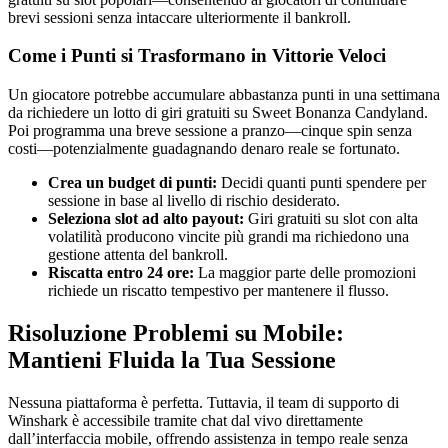
brevi sessioni senza intaccare ulteriormente il bankroll.
Come i Punti si Trasformano in Vittorie Veloci
Un giocatore potrebbe accumulare abbastanza punti in una settimana
da richiedere un lotto di giri gratuiti su Sweet Bonanza Candyland.
Poi programma una breve sessione a pranzo—cinque spin senza
costi—potenzialmente guadagnando denaro reale se fortunato.
Crea un budget di punti:
Decidi quanti punti spendere per
sessione in base al livello di rischio desiderato.
Seleziona slot ad alto payout:
Giri gratuiti su slot con alta
volatilità producono vincite più grandi ma richiedono una
gestione attenta del bankroll.
Riscatta entro 24 ore:
La maggior parte delle promozioni
richiede un riscatto tempestivo per mantenere il flusso.
Risoluzione Problemi su Mobile:
Mantieni Fluida la Tua Sessione
Nessuna piattaforma è perfetta. Tuttavia, il team di supporto di
Winshark è accessibile tramite chat dal vivo direttamente
dall’interfaccia mobile, offrendo assistenza in tempo reale senza