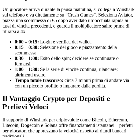
Un giocatore arriva durante la pausa mattutina, si collega a Winshark
sul telefono e va direttamente su “Crash Games”. Seleziona Aviator,
piazza una scommessa di €5 dopo aver dato un’occhiata rapida ai
tassi di vincita precedenti, e guarda il moltiplicatore salire prima di
ritirarsi a 4x.
0:00 – 0:15:
Login e verifica del wallet.
0:15 – 0:30:
Selezione del gioco e piazzamento della
scommessa.
0:30 – 1:00:
Esito dello spin; decidere se continuare o
fermarsi.
1:00 – 1:30:
Se la serie di vincite continua, rilanciare;
altrimenti uscire.
Tempo totale trascorso:
circa 7 minuti prima di andare via
con un piccolo profitto o imparare dalla perdita.
Il Vantaggio Crypto per Depositi e
Prelievi Veloci
Il supporto di Winshark per criptovalute come Bitcoin, Ethereum,
Litecoin, Dogecoin e Solana offre finanziamenti istantanei—perfetti
per giocatori che apprezzano la velocità rispetto ai ritardi bancari
tradizionali.