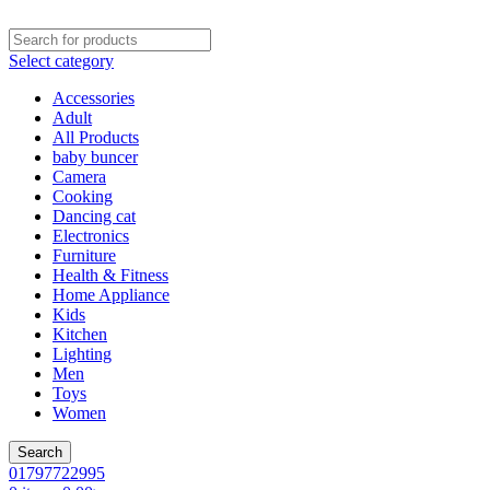
Select category
Accessories
Adult
All Products
baby buncer
Camera
Cooking
Dancing cat
Electronics
Furniture
Health & Fitness
Home Appliance
Kids
Kitchen
Lighting
Men
Toys
Women
Search
01797722995