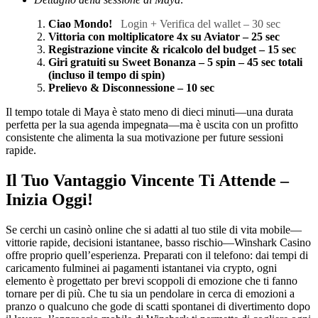
Ciao Mondo!
Login + Verifica del wallet – 30 sec
Vittoria con moltiplicatore 4x su Aviator – 25 sec
Registrazione vincite & ricalcolo del budget – 15 sec
Giri gratuiti su Sweet Bonanza – 5 spin – 45 sec totali
(incluso il tempo di spin)
Prelievo & Disconnessione – 10 sec
Il tempo totale di Maya è stato meno di dieci minuti—una durata
perfetta per la sua agenda impegnata—ma è uscita con un profitto
consistente che alimenta la sua motivazione per future sessioni
rapide.
Il Tuo Vantaggio Vincente Ti Attende –
Inizia Oggi!
Se cerchi un casinò online che si adatti al tuo stile di vita mobile—
vittorie rapide, decisioni istantanee, basso rischio—Winshark Casino
offre proprio quell’esperienza. Preparati con il telefono: dai tempi di
caricamento fulminei ai pagamenti istantanei via crypto, ogni
elemento è progettato per brevi scoppoli di emozione che ti fanno
tornare per di più. Che tu sia un pendolare in cerca di emozioni a
pranzo o qualcuno che gode di scatti spontanei di divertimento dopo