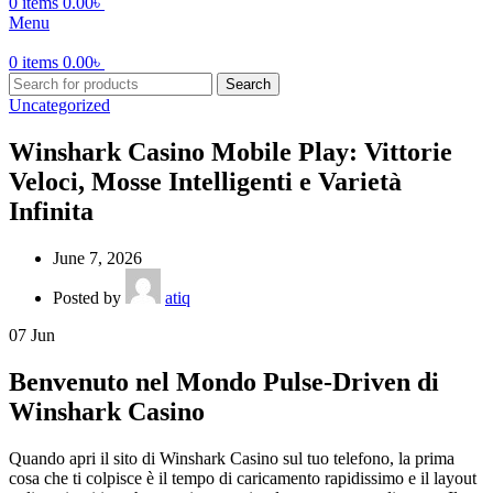
0
items
0.00
৳
Menu
0
items
0.00
৳
Search
Uncategorized
Winshark Casino Mobile Play: Vittorie
Veloci, Mosse Intelligenti e Varietà
Infinita
June 7, 2026
Posted by
atiq
07
Jun
Benvenuto nel Mondo Pulse‑Driven di
Winshark Casino
Quando apri il sito di Winshark Casino sul tuo telefono, la prima
cosa che ti colpisce è il tempo di caricamento rapidissimo e il layout