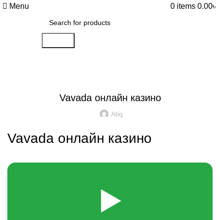
Menu
0
items
0.00
৳
Search
UNCATEGORIZED
Vavada онлайн казино
Atiq
Vavada онлайн казино
▶️