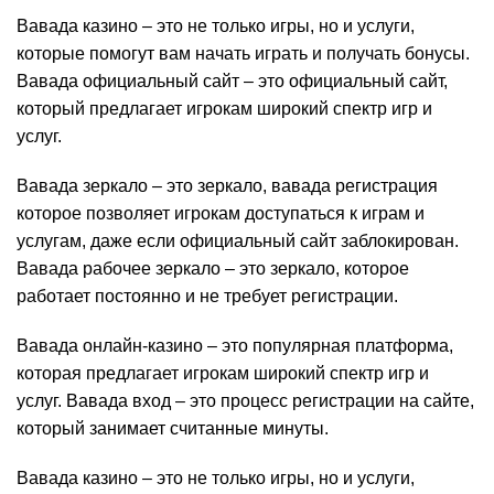
Вавада казино – это не только игры, но и услуги,
которые помогут вам начать играть и получать бонусы.
Вавада официальный сайт – это официальный сайт,
который предлагает игрокам широкий спектр игр и
услуг.
Вавада зеркало – это зеркало,
вавада регистрация
которое позволяет игрокам доступаться к играм и
услугам, даже если официальный сайт заблокирован.
Вавада рабочее зеркало – это зеркало, которое
работает постоянно и не требует регистрации.
Вавада онлайн-казино – это популярная платформа,
которая предлагает игрокам широкий спектр игр и
услуг. Вавада вход – это процесс регистрации на сайте,
который занимает считанные минуты.
Вавада казино – это не только игры, но и услуги,