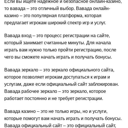
Если вы ищете надежное и безопасное онлайн-казино,
то вавада – это отличный выбор. Вавада онлайн-
казино – это популярная платформа, которая
предлагает игрокам широкий спектр игр и услуг.
Вавада вход – это процесс регистрации на сайте,
который занимает считанные минуты. Для начала
играть вам нужно только пройти регистрацию, после
чего вы сможете начать играть и получать бонусы.
Вавада зеркало – это зеркало официального сайта,
которое позволяет игрокам доступаться к играм и
услугам, даже если официальный сайт заблокирован.
Вавада рабочее зеркало – это зеркало, которое
работает постоянно и не требует регистрации.
Вавада казино – это не только игры, но и услуги,
которые помогут вам начать играть и получать бонусы.
Вавада официальный сайт – это официальный сайт,