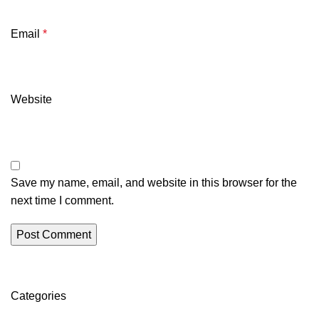
Email
*
Website
Save my name, email, and website in this browser for the
next time I comment.
Categories