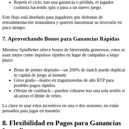
Repetir el ciclo; tras una ganancia o pérdida, el jugador
continúa haciendo spin o pasa a un nuevo juego.
Este flujo está diseñado para jugadores que disfrutan de
retroalimentación instantánea y quieren maximizar su inversión en
poco tiempo.
7. Aprovechando Bonos para Ganancias Rápidas
Mientras SpinBetter ofrece bonos de bienvenida generosos, estos se
usan mejor como impulsos rápidos en lugar de campañas a largo
plazo:
Bono de primer depósito—un 200% de match puede duplicar
tu capital de juego al instante.
Giros gratis—úsalos en tragamonedas de alto RTP para
posibles pagos rápidos.
Ofertas de cashback—pueden cobrarse tras una sola sesión si
alcanzas el límite de retiro.
La clave es usar estos incentivos en una o dos sesiones; no están
pensados para jugar en maratón.
8. Flexibilidad en Pagos para Ganancias