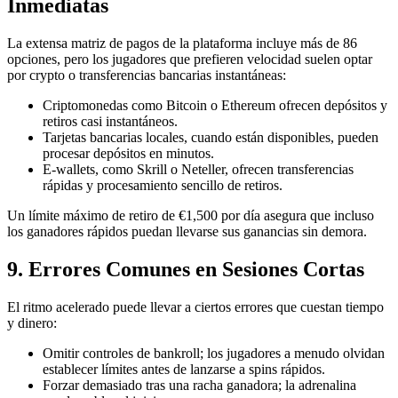
Inmediatas
La extensa matriz de pagos de la plataforma incluye más de 86
opciones, pero los jugadores que prefieren velocidad suelen optar
por crypto o transferencias bancarias instantáneas:
Criptomonedas como Bitcoin o Ethereum ofrecen depósitos y
retiros casi instantáneos.
Tarjetas bancarias locales, cuando están disponibles, pueden
procesar depósitos en minutos.
E‑wallets, como Skrill o Neteller, ofrecen transferencias
rápidas y procesamiento sencillo de retiros.
Un límite máximo de retiro de €1,500 por día asegura que incluso
los ganadores rápidos puedan llevarse sus ganancias sin demora.
9. Errores Comunes en Sesiones Cortas
El ritmo acelerado puede llevar a ciertos errores que cuestan tiempo
y dinero:
Omitir controles de bankroll; los jugadores a menudo olvidan
establecer límites antes de lanzarse a spins rápidos.
Forzar demasiado tras una racha ganadora; la adrenalina