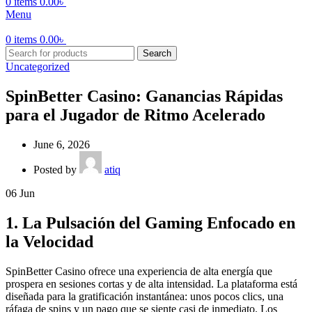
0
items
0.00
৳
Menu
0
items
0.00
৳
Search
Uncategorized
SpinBetter Casino: Ganancias Rápidas
para el Jugador de Ritmo Acelerado
June 6, 2026
Posted by
atiq
06
Jun
1. La Pulsación del Gaming Enfocado en
la Velocidad
SpinBetter Casino ofrece una experiencia de alta energía que
prospera en sesiones cortas y de alta intensidad. La plataforma está
diseñada para la gratificación instantánea: unos pocos clics, una
ráfaga de spins y un pago que se siente casi de inmediato. Los