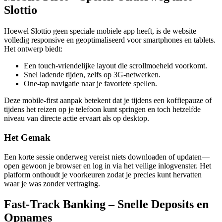
Slottio
Hoewel Slottio geen speciale mobiele app heeft, is de website
volledig responsive en geoptimaliseerd voor smartphones en tablets.
Het ontwerp biedt:
Een touch‑vriendelijke layout die scrollmoeheid voorkomt.
Snel ladende tijden, zelfs op 3G-netwerken.
One‑tap navigatie naar je favoriete spellen.
Deze mobile‑first aanpak betekent dat je tijdens een koffiepauze of
tijdens het reizen op je telefoon kunt springen en toch hetzelfde
niveau van directe actie ervaart als op desktop.
Het Gemak
Een korte sessie onderweg vereist niets downloaden of updaten—
open gewoon je browser en log in via het veilige inlogvenster. Het
platform onthoudt je voorkeuren zodat je precies kunt hervatten
waar je was zonder vertraging.
Fast‑Track Banking – Snelle Deposits en
Opnames