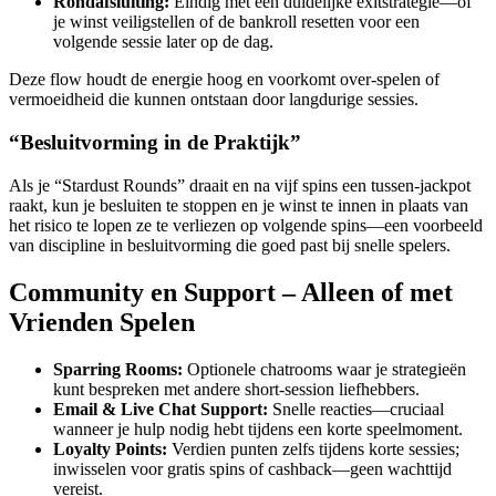
Rondafsluiting:
Eindig met een duidelijke exitstrategie—of
je winst veiligstellen of de bankroll resetten voor een
volgende sessie later op de dag.
Deze flow houdt de energie hoog en voorkomt over‑spelen of
vermoeidheid die kunnen ontstaan door langdurige sessies.
“Besluitvorming in de Praktijk”
Als je “Stardust Rounds” draait en na vijf spins een tussen‑jackpot
raakt, kun je besluiten te stoppen en je winst te innen in plaats van
het risico te lopen ze te verliezen op volgende spins—een voorbeeld
van discipline in besluitvorming die goed past bij snelle spelers.
Community en Support – Alleen of met
Vrienden Spelen
Sparring Rooms:
Optionele chatrooms waar je strategieën
kunt bespreken met andere short‑session liefhebbers.
Email & Live Chat Support:
Snelle reacties—cruciaal
wanneer je hulp nodig hebt tijdens een korte speelmoment.
Loyalty Points:
Verdien punten zelfs tijdens korte sessies;
inwisselen voor gratis spins of cashback—geen wachttijd
vereist.