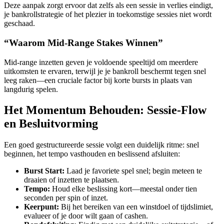
Deze aanpak zorgt ervoor dat zelfs als een sessie in verlies eindigt,
je bankrollstrategie of het plezier in toekomstige sessies niet wordt
geschaad.
“Waarom Mid‑Range Stakes Winnen”
Mid‑range inzetten geven je voldoende speeltijd om meerdere
uitkomsten te ervaren, terwijl je je bankroll beschermt tegen snel
leeg raken—een cruciale factor bij korte bursts in plaats van
langdurig spelen.
Het Momentum Behouden: Sessie‑Flow
en Besluitvorming
Een goed gestructureerde sessie volgt een duidelijk ritme: snel
beginnen, het tempo vasthouden en beslissend afsluiten:
Burst Start:
Laad je favoriete spel snel; begin meteen te
draaien of inzetten te plaatsen.
Tempo:
Houd elke beslissing kort—meestal onder tien
seconden per spin of inzet.
Keerpunt:
Bij het bereiken van een winstdoel of tijdslimiet,
evalueer of je door wilt gaan of cashen.