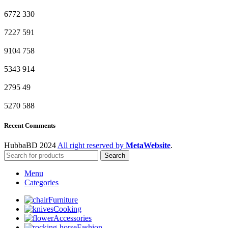
6772
330
7227
591
9104
758
5343
914
2795
49
5270
588
Recent Comments
HubbaBD 2024
All right reserved by
MetaWebsite
.
Search
Menu
Categories
Furniture
Cooking
Accessories
Fashion