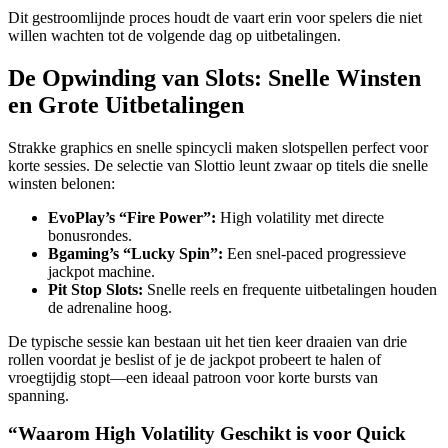
Dit gestroomlijnde proces houdt de vaart erin voor spelers die niet
willen wachten tot de volgende dag op uitbetalingen.
De Opwinding van Slots: Snelle Winsten
en Grote Uitbetalingen
Strakke graphics en snelle spincycli maken slotspellen perfect voor
korte sessies. De selectie van Slottio leunt zwaar op titels die snelle
winsten belonen:
EvoPlay’s “Fire Power”:
High volatility met directe
bonusrondes.
Bgaming’s “Lucky Spin”:
Een snel‑paced progressieve
jackpot machine.
Pit Stop Slots:
Snelle reels en frequente uitbetalingen houden
de adrenaline hoog.
De typische sessie kan bestaan uit het tien keer draaien van drie
rollen voordat je beslist of je de jackpot probeert te halen of
vroegtijdig stopt—een ideaal patroon voor korte bursts van
spanning.
“Waarom High Volatility Geschikt is voor Quick