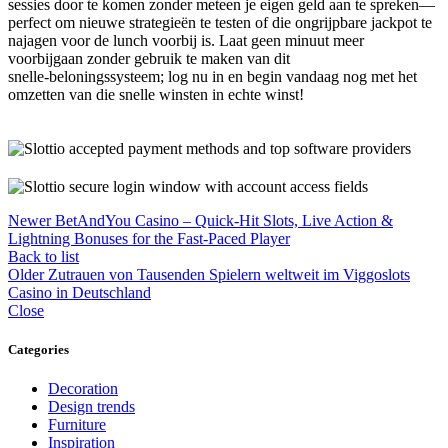
sessies door te komen zonder meteen je eigen geld aan te spreken—
perfect om nieuwe strategieën te testen of die ongrijpbare jackpot te
najagen voor de lunch voorbij is. Laat geen minuut meer
voorbijgaan zonder gebruik te maken van dit
snelle‑beloningssysteem; log nu in en begin vandaag nog met het
omzetten van die snelle winsten in echte winst!
Newer
BetAndYou Casino – Quick‑Hit Slots, Live Action &
Lightning Bonuses for the Fast‑Paced Player
Back to list
Older
Zutrauen von Tausenden Spielern weltweit im Viggoslots
Casino in Deutschland
Close
Categories
Decoration
Design trends
Furniture
Inspiration