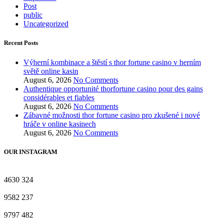
Post
public
Uncategorized
Recent Posts
Výherní kombinace a štěstí s thor fortune casino v herním
světě online kasin
August 6, 2026
No Comments
Authentique opportunité thorfortune casino pour des gains
considérables et fiables
August 6, 2026
No Comments
Zábavné možnosti thor fortune casino pro zkušené i nové
hráče v online kasinech
August 6, 2026
No Comments
OUR INSTAGRAM
4630
324
9582
237
9797
482