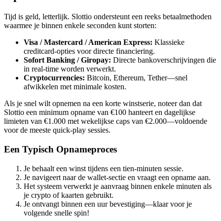
Tijd is geld, letterlijk. Slottio ondersteunt een reeks betaalmethoden
waarmee je binnen enkele seconden kunt storten:
Visa / Mastercard / American Express:
Klassieke
creditcard-opties voor directe financiering.
Sofort Banking / Giropay:
Directe bankoverschrijvingen die
in real‑time worden verwerkt.
Cryptocurrencies:
Bitcoin, Ethereum, Tether—snel
afwikkelen met minimale kosten.
Als je snel wilt opnemen na een korte winstserie, noteer dan dat
Slottio een minimum opname van €100 hanteert en dagelijkse
limieten van €1.000 met wekelijkse caps van €2.000—voldoende
voor de meeste quick‑play sessies.
Een Typisch Opnameproces
Je behaalt een winst tijdens een tien‑minuten sessie.
Je navigeert naar de wallet-sectie en vraagt een opname aan.
Het systeem verwerkt je aanvraag binnen enkele minuten als
je crypto of kaarten gebruikt.
Je ontvangt binnen een uur bevestiging—klaar voor je
volgende snelle spin!