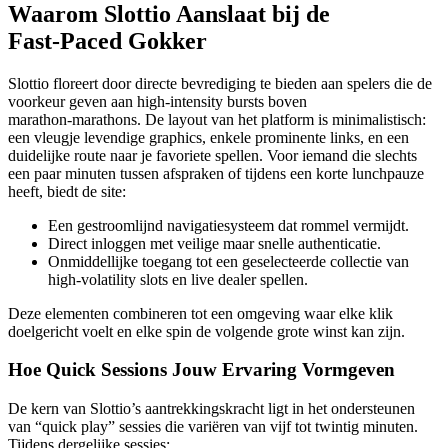
Waarom Slottio Aanslaat bij de
Fast‑Paced Gokker
Slottio floreert door directe bevrediging te bieden aan spelers die de
voorkeur geven aan high‑intensity bursts boven
marathon‑marathons. De layout van het platform is minimalistisch:
een vleugje levendige graphics, enkele prominente links, en een
duidelijke route naar je favoriete spellen. Voor iemand die slechts
een paar minuten tussen afspraken of tijdens een korte lunchpauze
heeft, biedt de site:
Een gestroomlijnd navigatiesysteem dat rommel vermijdt.
Direct inloggen met veilige maar snelle authenticatie.
Onmiddellijke toegang tot een geselecteerde collectie van
high‑volatility slots en live dealer spellen.
Deze elementen combineren tot een omgeving waar elke klik
doelgericht voelt en elke spin de volgende grote winst kan zijn.
Hoe Quick Sessions Jouw Ervaring Vormgeven
De kern van Slottio’s aantrekkingskracht ligt in het ondersteunen
van “quick play” sessies die variëren van vijf tot twintig minuten.
Tijdens dergelijke sessies: