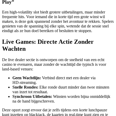
Play”
Een high‑volatility slot biedt grotere uitbetalingen, maar minder
frequente hits. Voor iemand die in korte tijd een grote winst wil
maken, is deze gok spannend zonder het avontuur te rekken. Spelers
genieten van de spanning bij elke spin, wetende dat de sessie snel
eindigt als ze hun doel bereiken of besluiten te stoppen.
Live Games: Directe Actie Zonder
Wachten
De live dealer sectie is ontworpen om de snelheid van een echt
casino te evenaren, maar zonder de wachttijd die typisch is voor
land‑based venues:
Geen Wachtlijn:
Verbind direct met een dealer via
HD‑streaming.
Snelle Rondes:
Elke ronde duurt minder dan twee minuten
van inzet tot resultaat.
Synchroon Uitbetalen:
Winsten worden bijna onmiddellijk
na de hand bijgeschreven.
Deze opzet zorgt ervoor dat je zelfs tijdens een korte lunchpauze
kunt inzetten op blackjack, de kaarten in real‑time kunt zien en je