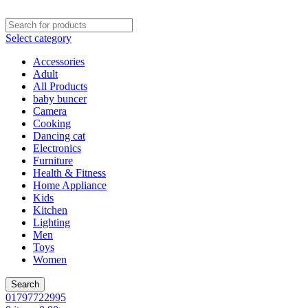
Select category
Accessories
Adult
All Products
baby buncer
Camera
Cooking
Dancing cat
Electronics
Furniture
Health & Fitness
Home Appliance
Kids
Kitchen
Lighting
Men
Toys
Women
Search
01797722995