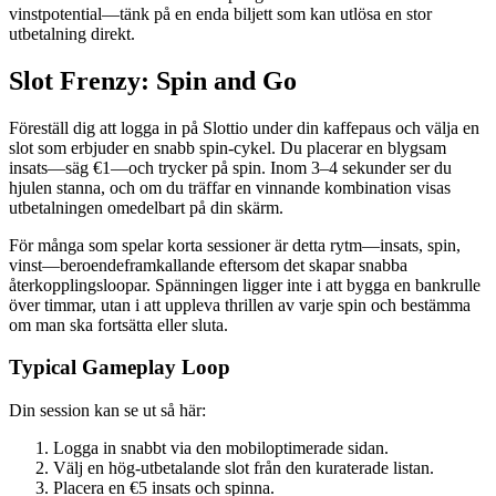
vinstpotential—tänk på en enda biljett som kan utlösa en stor
utbetalning direkt.
Slot Frenzy: Spin and Go
Föreställ dig att logga in på Slottio under din kaffepaus och välja en
slot som erbjuder en snabb spin-cykel. Du placerar en blygsam
insats—säg €1—och trycker på spin. Inom 3–4 sekunder ser du
hjulen stanna, och om du träffar en vinnande kombination visas
utbetalningen omedelbart på din skärm.
För många som spelar korta sessioner är detta rytm—insats, spin,
vinst—beroendeframkallande eftersom det skapar snabba
återkopplingsloopar. Spänningen ligger inte i att bygga en bankrulle
över timmar, utan i att uppleva thrillen av varje spin och bestämma
om man ska fortsätta eller sluta.
Typical Gameplay Loop
Din session kan se ut så här:
Logga in snabbt via den mobiloptimerade sidan.
Välj en hög‑utbetalande slot från den kuraterade listan.
Placera en €5 insats och spinna.