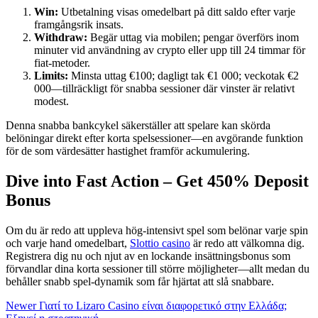
Win:
Utbetalning visas omedelbart på ditt saldo efter varje
framgångsrik insats.
Withdraw:
Begär uttag via mobilen; pengar överförs inom
minuter vid användning av crypto eller upp till 24 timmar för
fiat-metoder.
Limits:
Minsta uttag €100; dagligt tak €1 000; veckotak €2
000—tillräckligt för snabba sessioner där vinster är relativt
modest.
Denna snabba bankcykel säkerställer att spelare kan skörda
belöningar direkt efter korta spelsessioner—en avgörande funktion
för de som värdesätter hastighet framför ackumulering.
Dive into Fast Action – Get 450% Deposit
Bonus
Om du är redo att uppleva hög‑intensivt spel som belönar varje spin
och varje hand omedelbart,
Slottio casino
är redo att välkomna dig.
Registrera dig nu och njut av en lockande insättningsbonus som
förvandlar dina korta sessioner till större möjligheter—allt medan du
behåller snabb spel‑dynamik som får hjärtat att slå snabbare.
Newer
Γιατί το Lizaro Casino είναι διαφορετικό στην Ελλάδα;