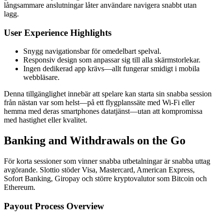
långsammare anslutningar låter användare navigera snabbt utan
lagg.
User Experience Highlights
Snygg navigationsbar för omedelbart spelval.
Responsiv design som anpassar sig till alla skärmstorlekar.
Ingen dedikerad app krävs—allt fungerar smidigt i mobila
webbläsare.
Denna tillgänglighet innebär att spelare kan starta sin snabba session
från nästan var som helst—på ett flygplanssäte med Wi‑Fi eller
hemma med deras smartphones datatjänst—utan att kompromissa
med hastighet eller kvalitet.
Banking and Withdrawals on the Go
För korta sessioner som vinner snabba utbetalningar är snabba uttag
avgörande. Slottio stöder Visa, Mastercard, American Express,
Sofort Banking, Giropay och större kryptovalutor som Bitcoin och
Ethereum.
Payout Process Overview