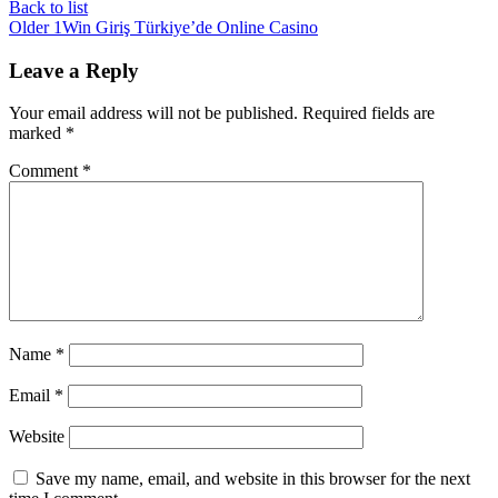
Back to list
Older
1Win Giriş Türkiye’de Online Casino
Leave a Reply
Your email address will not be published.
Required fields are
marked
*
Comment
*
Name
*
Email
*
Website
Save my name, email, and website in this browser for the next