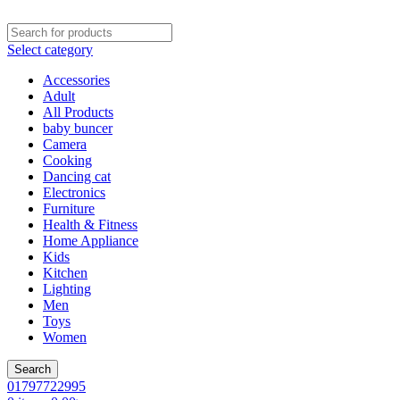
Select category
Accessories
Adult
All Products
baby buncer
Camera
Cooking
Dancing cat
Electronics
Furniture
Health & Fitness
Home Appliance
Kids
Kitchen
Lighting
Men
Toys
Women
Search
01797722995