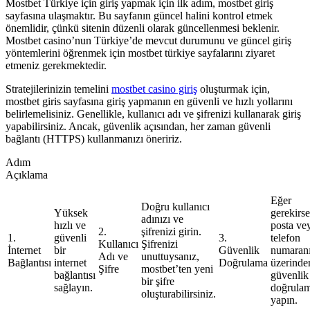
Mostbet Türkiye için giriş yapmak için ilk adım, mostbet giriş
sayfasına ulaşmaktır. Bu sayfanın güncel halini kontrol etmek
önemlidir, çünkü sitenin düzenli olarak güncellenmesi beklenir.
Mostbet casino’nun Türkiye’de mevcut durumunu ve güncel giriş
yöntemlerini öğrenmek için mostbet türkiye sayfalarını ziyaret
etmeniz gerekmektedir.
Stratejilerinizin temelini
mostbet casino giriş
oluşturmak için,
mostbet giris sayfasına giriş yapmanın en güvenli ve hızlı yollarını
belirlemelisiniz. Genellikle, kullanıcı adı ve şifrenizi kullanarak giriş
yapabilirsiniz. Ancak, güvenlik açısından, her zaman güvenli
bağlantı (HTTPS) kullanmanızı öneririz.
Adım
Açıklama
Eğer
Doğru kullanıcı
Yüksek
gerekirse
adınızı ve
hızlı ve
posta ve
2.
şifrenizi girin.
1.
güvenli
3.
telefon
Kullanıcı
Şifrenizi
İnternet
bir
Güvenlik
numaran
Adı ve
unuttuysanız,
Bağlantısı
internet
Doğrulama
üzerinde
Şifre
mostbet’ten yeni
bağlantısı
güvenlik
bir şifre
sağlayın.
doğrulam
oluşturabilirsiniz.
yapın.