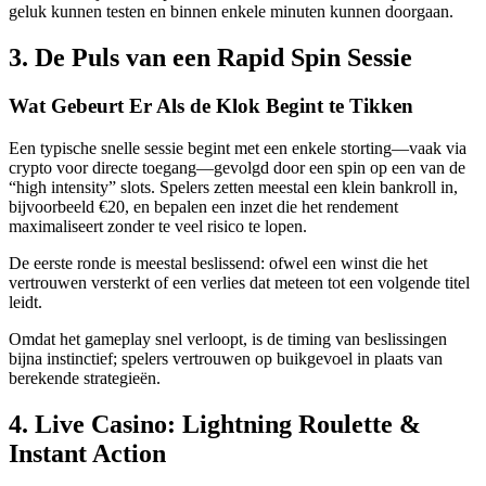
geluk kunnen testen en binnen enkele minuten kunnen doorgaan.
3. De Puls van een Rapid Spin Sessie
Wat Gebeurt Er Als de Klok Begint te Tikken
Een typische snelle sessie begint met een enkele storting—vaak via
crypto voor directe toegang—gevolgd door een spin op een van de
“high intensity” slots. Spelers zetten meestal een klein bankroll in,
bijvoorbeeld €20, en bepalen een inzet die het rendement
maximaliseert zonder te veel risico te lopen.
De eerste ronde is meestal beslissend: ofwel een winst die het
vertrouwen versterkt of een verlies dat meteen tot een volgende titel
leidt.
Omdat het gameplay snel verloopt, is de timing van beslissingen
bijna instinctief; spelers vertrouwen op buikgevoel in plaats van
berekende strategieën.
4. Live Casino: Lightning Roulette &
Instant Action