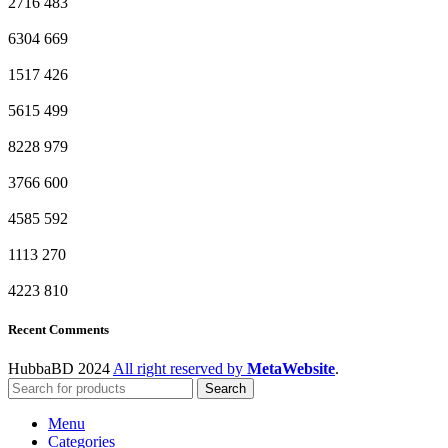
2716
483
6304
669
1517
426
5615
499
8228
979
3766
600
4585
592
1113
270
4223
810
Recent Comments
HubbaBD 2024
All right reserved by
MetaWebsite
.
Search
Menu
Categories