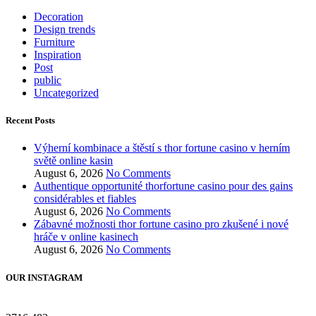
Decoration
Design trends
Furniture
Inspiration
Post
public
Uncategorized
Recent Posts
Výherní kombinace a štěstí s thor fortune casino v herním
světě online kasin
August 6, 2026
No Comments
Authentique opportunité thorfortune casino pour des gains
considérables et fiables
August 6, 2026
No Comments
Zábavné možnosti thor fortune casino pro zkušené i nové
hráče v online kasinech
August 6, 2026
No Comments
OUR INSTAGRAM