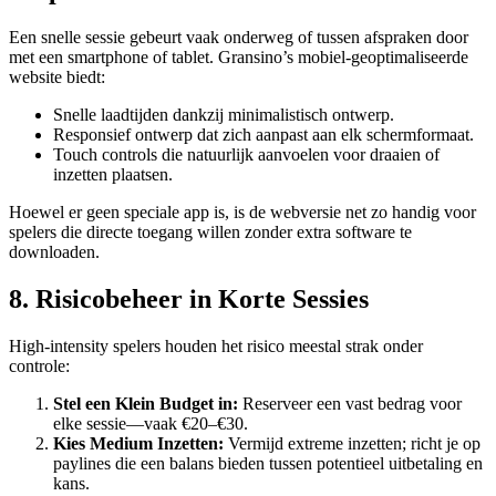
Een snelle sessie gebeurt vaak onderweg of tussen afspraken door
met een smartphone of tablet. Gransino’s mobiel‑geoptimaliseerde
website biedt:
Snelle laadtijden dankzij minimalistisch ontwerp.
Responsief ontwerp dat zich aanpast aan elk schermformaat.
Touch controls die natuurlijk aanvoelen voor draaien of
inzetten plaatsen.
Hoewel er geen speciale app is, is de webversie net zo handig voor
spelers die directe toegang willen zonder extra software te
downloaden.
8. Risicobeheer in Korte Sessies
High‑intensity spelers houden het risico meestal strak onder
controle:
Stel een Klein Budget in:
Reserveer een vast bedrag voor
elke sessie—vaak €20–€30.
Kies Medium Inzetten:
Vermijd extreme inzetten; richt je op
paylines die een balans bieden tussen potentieel uitbetaling en
kans.