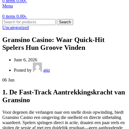
0
items
0.00
৳
Menu
0
items
0.00
৳
Search
Uncategorized
Gransino Casino: Waar Quick‑Hit
Spelers Hun Groove Vinden
June 6, 2026
Posted by
atiq
06
Jun
1. De Fast‑Track Aantrekkingskracht van
Gransino
Voor degenen die verlangen naar een snelle dosis opwinding, biedt
Gransino Casino een omgeving die snelheid en directe uitbetaling
waardeert. Spelers springen direct in actie, draaien een paar reels en
sluiten de sessie af met een duidelijk resultaat—geen aanhoudende