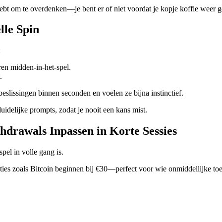
ebt om te overdenken—je bent er of niet voordat je kopje koffie weer g
lle Spin
:
eren midden‑in‑het‑spel.
.
beslissingen binnen seconden en voelen ze bijna instinctief.
idelijke prompts, zodat je nooit een kans mist.
hdrawals Inpassen in Korte Sessies
spel in volle gang is.
opties zoals Bitcoin beginnen bij €30—perfect voor wie onmiddellijke to