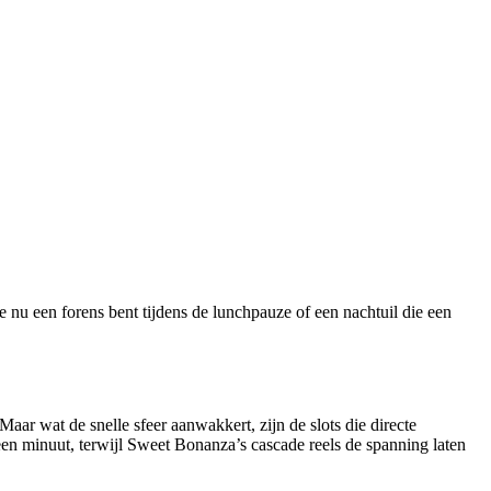
 nu een forens bent tijdens de lunchpauze of een nachtuil die een
ar wat de snelle sfeer aanwakkert, zijn de slots die directe
en minuut, terwijl Sweet Bonanza’s cascade reels de spanning laten