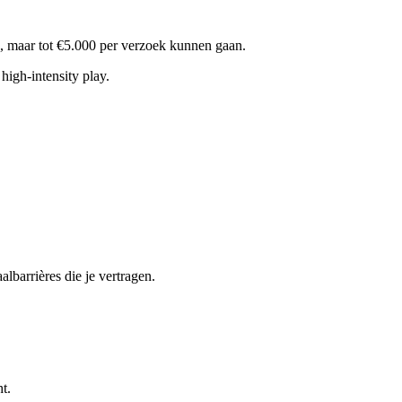
n, maar tot €5.000 per verzoek kunnen gaan.
high‑intensity play.
lbarrières die je vertragen.
t.