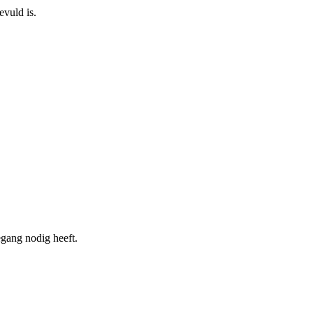
evuld is.
egang nodig heeft.