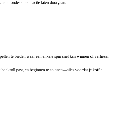
nelle rondes die de actie laten doorgaan.
spellen te bieden waar een enkele spin snel kan winnen of verliezen,
ij je bankroll past, en beginnen te spinnen—alles voordat je koffie