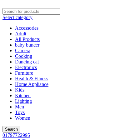
Select category
Accessories
Adult
All Products
baby buncer
Camera
Cooking
Dancing cat
Electronics
Furniture
Health & Fitness
Home Appliance
Kids
Kitchen
Lighting
Men
Toys
Women
Search
01797722995