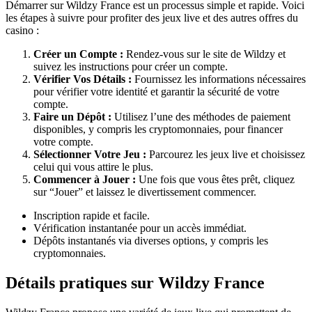
Démarrer sur Wildzy France est un processus simple et rapide. Voici
les étapes à suivre pour profiter des jeux live et des autres offres du
casino :
Créer un Compte :
Rendez-vous sur le site de Wildzy et
suivez les instructions pour créer un compte.
Vérifier Vos Détails :
Fournissez les informations nécessaires
pour vérifier votre identité et garantir la sécurité de votre
compte.
Faire un Dépôt :
Utilisez l’une des méthodes de paiement
disponibles, y compris les cryptomonnaies, pour financer
votre compte.
Sélectionner Votre Jeu :
Parcourez les jeux live et choisissez
celui qui vous attire le plus.
Commencer à Jouer :
Une fois que vous êtes prêt, cliquez
sur “Jouer” et laissez le divertissement commencer.
Inscription rapide et facile.
Vérification instantanée pour un accès immédiat.
Dépôts instantanés via diverses options, y compris les
cryptomonnaies.
Détails pratiques sur Wildzy France