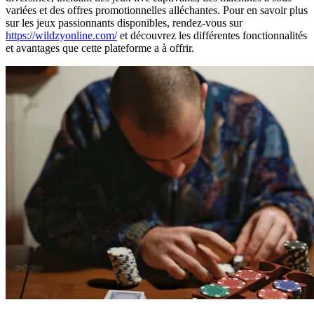
variées et des offres promotionnelles alléchantes. Pour en savoir plus
sur les jeux passionnants disponibles, rendez-vous sur
https://wildzyonline.com/
et découvrez les différentes fonctionnalités
et avantages que cette plateforme a à offrir.