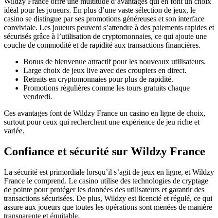
Wildzy France offre une multitude d’avantages qui en font un choix
idéal pour les joueurs. En plus d’une vaste sélection de jeux, le
casino se distingue par ses promotions généreuses et son interface
conviviale. Les joueurs peuvent s’attendre à des paiements rapides et
sécurisés grâce à l’utilisation de cryptomonnaies, ce qui ajoute une
couche de commodité et de rapidité aux transactions financières.
Bonus de bienvenue attractif pour les nouveaux utilisateurs.
Large choix de jeux live avec des croupiers en direct.
Retraits en cryptomonnaies pour plus de rapidité.
Promotions régulières comme les tours gratuits chaque
vendredi.
Ces avantages font de Wildzy France un casino en ligne de choix,
surtout pour ceux qui recherchent une expérience de jeu riche et
variée.
Confiance et sécurité sur Wildzy France
La sécurité est primordiale lorsqu’il s’agit de jeux en ligne, et Wildzy
France le comprend. Le casino utilise des technologies de cryptage
de pointe pour protéger les données des utilisateurs et garantir des
transactions sécurisées. De plus, Wildzy est licencié et régulé, ce qui
assure aux joueurs que toutes les opérations sont menées de manière
transparente et équitable.