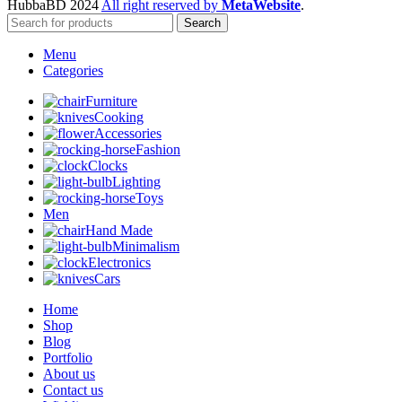
HubbaBD 2024
All right reserved by
MetaWebsite
.
Search
Menu
Categories
Furniture
Cooking
Accessories
Fashion
Clocks
Lighting
Toys
Men
Hand Made
Minimalism
Electronics
Cars
Home
Shop
Blog
Portfolio
About us
Contact us