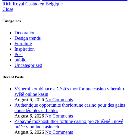
Rich Royal Casino en Belgique
Close
Categories
Decoration
Design trends
Furniture
Inspiration
Post
public
Uncategorized
Recent Posts
Výherní kombinace a štěstí s thor fortune casino v herním
světě online kasin
August 6, 2026
No Comments
Authentique opportunité thorfortune casino pour des gains
considérables et fiables
August 6, 2026
No Comments
Zábavné možnosti thor fortune casino pro zkušené i nové
hráče v online kasinech
August 6, 2026
No Comments