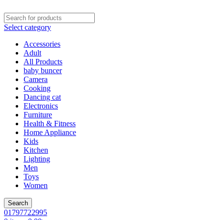
Select category
Accessories
Adult
All Products
baby buncer
Camera
Cooking
Dancing cat
Electronics
Furniture
Health & Fitness
Home Appliance
Kids
Kitchen
Lighting
Men
Toys
Women
Search
01797722995