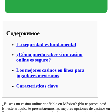
Содержимое
La seguridad es fundamental
¿Cómo puedo saber si un casino
online es seguro?
Los mejores casinos en línea para
jugadores mexicanos
Características clave
¿Buscas un casino online confiable en México? ¡No te preocupes!
En este artículo, te presentaremos las mejores opciones de casinos en