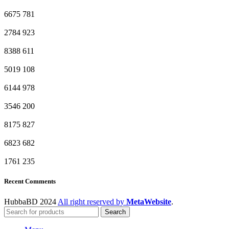
6675
781
2784
923
8388
611
5019
108
6144
978
3546
200
8175
827
6823
682
1761
235
Recent Comments
HubbaBD 2024
All right reserved by
MetaWebsite
.
Search