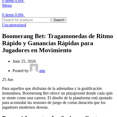
0
items
0.00
৳
Menu
0
items
0.00
৳
Search
Uncategorized
Boomerang Bet: Tragamonedas de Ritmo
Rápido y Ganancias Rápidas para
Jugadores en Movimiento
June 25, 2026
Posted by
atiq
25
Jun
Para aquellos que disfrutan de la adrenalina y la gratificación
instantánea, Boomerang Bet ofrece un playground donde cada spin
se siente como una carrera. El diseño de la plataforma está ajustado
para acomodar las sesiones de juego de cortas duración que los
jugadores modernos desean.