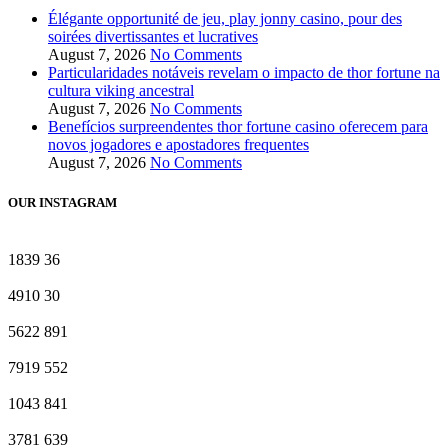
Élégante opportunité de jeu, play jonny casino, pour des
soirées divertissantes et lucratives
August 7, 2026
No Comments
Particularidades notáveis revelam o impacto de thor fortune na
cultura viking ancestral
August 7, 2026
No Comments
Benefícios surpreendentes thor fortune casino oferecem para
novos jogadores e apostadores frequentes
August 7, 2026
No Comments
OUR INSTAGRAM
1839
36
4910
30
5622
891
7919
552
1043
841
3781
639