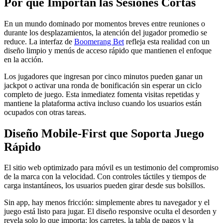
Por qué Importan las Sesiones Cortas
En un mundo dominado por momentos breves entre reuniones o
durante los desplazamientos, la atención del jugador promedio se
reduce. La interfaz de
Boomerang Bet
refleja esta realidad con un
diseño limpio y menús de acceso rápido que mantienen el enfoque
en la acción.
Los jugadores que ingresan por cinco minutos pueden ganar un
jackpot o activar una ronda de bonificación sin esperar un ciclo
completo de juego. Esta inmediatez fomenta visitas repetidas y
mantiene la plataforma activa incluso cuando los usuarios están
ocupados con otras tareas.
Diseño Mobile-First que Soporta Juego
Rápido
El sitio web optimizado para móvil es un testimonio del compromiso
de la marca con la velocidad. Con controles táctiles y tiempos de
carga instantáneos, los usuarios pueden girar desde sus bolsillos.
Sin app, hay menos fricción: simplemente abres tu navegador y el
juego está listo para jugar. El diseño responsive oculta el desorden y
revela solo lo que importa: los carretes, la tabla de pagos y la