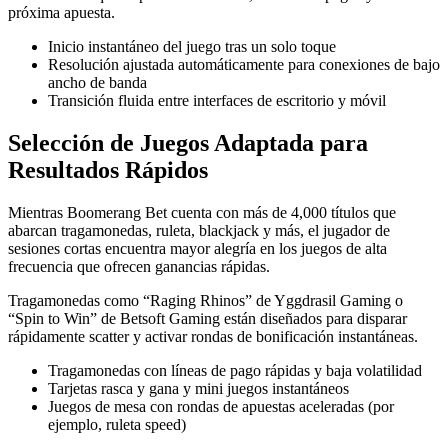
próxima apuesta.
Inicio instantáneo del juego tras un solo toque
Resolución ajustada automáticamente para conexiones de bajo
ancho de banda
Transición fluida entre interfaces de escritorio y móvil
Selección de Juegos Adaptada para
Resultados Rápidos
Mientras Boomerang Bet cuenta con más de 4,000 títulos que
abarcan tragamonedas, ruleta, blackjack y más, el jugador de
sesiones cortas encuentra mayor alegría en los juegos de alta
frecuencia que ofrecen ganancias rápidas.
Tragamonedas como “Raging Rhinos” de Yggdrasil Gaming o
“Spin to Win” de Betsoft Gaming están diseñados para disparar
rápidamente scatter y activar rondas de bonificación instantáneas.
Tragamonedas con líneas de pago rápidas y baja volatilidad
Tarjetas rasca y gana y mini juegos instantáneos
Juegos de mesa con rondas de apuestas aceleradas (por
ejemplo, ruleta speed)