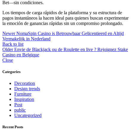
Bet—sin condiciones.
Los tiempos de carga rápidos de la plataforma y su estructura de
pagos instantáneos la hacen ideal para quienes buscan experimentar
la emoción de ganancias rápidas sin un compromiso prolongado.
Newer
NomaSpin Casino is Betrouwbaar Gelicentieerd en Altijd
Vermakelijk in Nederland
Back to list
Older
Envie de Blackjack ou de Roulette en live ? Rejoignez Stake
Casino en Belgique
Close
Categories
Decoration
Design trends
Furniture
Inspiration
Post
public
Uncategorized
Recent Posts