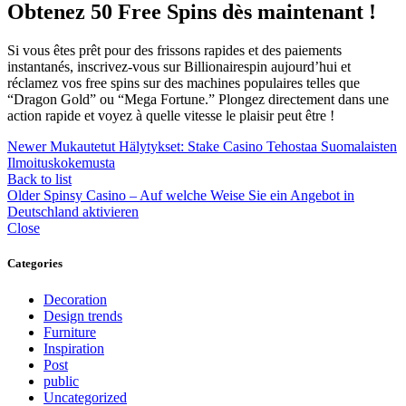
Obtenez 50 Free Spins dès maintenant !
Si vous êtes prêt pour des frissons rapides et des paiements
instantanés, inscrivez-vous sur Billionairespin aujourd’hui et
réclamez vos free spins sur des machines populaires telles que
“Dragon Gold” ou “Mega Fortune.” Plongez directement dans une
action rapide et voyez à quelle vitesse le plaisir peut être !
Newer
Mukautetut Hälytykset: Stake Casino Tehostaa Suomalaisten
Ilmoituskokemusta
Back to list
Older
Spinsy Casino – Auf welche Weise Sie ein Angebot in
Deutschland aktivieren
Close
Categories
Decoration
Design trends
Furniture
Inspiration
Post
public
Uncategorized