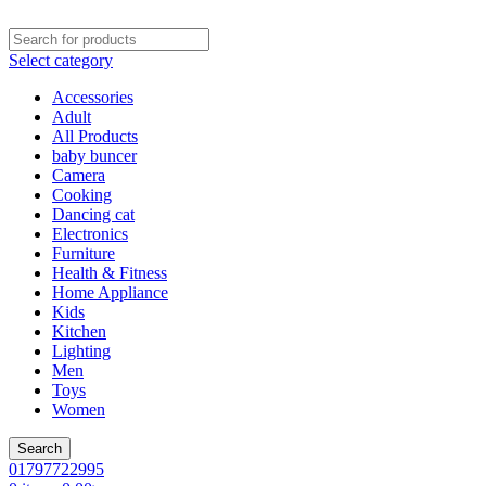
Select category
Accessories
Adult
All Products
baby buncer
Camera
Cooking
Dancing cat
Electronics
Furniture
Health & Fitness
Home Appliance
Kids
Kitchen
Lighting
Men
Toys
Women
Search
01797722995