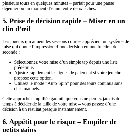
plusieurs tours en quelques minutes – parfait pour une pause
déjeuner ou un moment d’ennui entre deux tâches.
5. Prise de décision rapide – Miser en un
clin d’œil
Les joueurs qui aiment les sessions courtes apprécient un système de
mise qui donne l’impression d’une décision en une fraction de
seconde :
Sélectionnez votre mise d’un simple tap depuis une liste
prédéfinie.
Ajustez rapidement les lignes de paiement si votre jeu choisi
propose cette option.
Utilisez le mode “Auto‑Spin” pour des tours continus sans
clics manuels.
Cette approche simplifiée garantit que vous ne perdez jamais de
temps à décider de la taille de votre mise – vous passez d’une
décision à un résultat presque instantanément.
6. Appétit pour le risque – Empiler de
petits gains