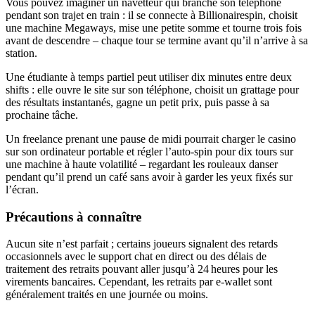
Vous pouvez imaginer un navetteur qui branche son téléphone
pendant son trajet en train : il se connecte à Billionairespin, choisit
une machine Megaways, mise une petite somme et tourne trois fois
avant de descendre – chaque tour se termine avant qu’il n’arrive à sa
station.
Une étudiante à temps partiel peut utiliser dix minutes entre deux
shifts : elle ouvre le site sur son téléphone, choisit un grattage pour
des résultats instantanés, gagne un petit prix, puis passe à sa
prochaine tâche.
Un freelance prenant une pause de midi pourrait charger le casino
sur son ordinateur portable et régler l’auto‑spin pour dix tours sur
une machine à haute volatilité – regardant les rouleaux danser
pendant qu’il prend un café sans avoir à garder les yeux fixés sur
l’écran.
Précautions à connaître
Aucun site n’est parfait ; certains joueurs signalent des retards
occasionnels avec le support chat en direct ou des délais de
traitement des retraits pouvant aller jusqu’à 24 heures pour les
virements bancaires. Cependant, les retraits par e‑wallet sont
généralement traités en une journée ou moins.