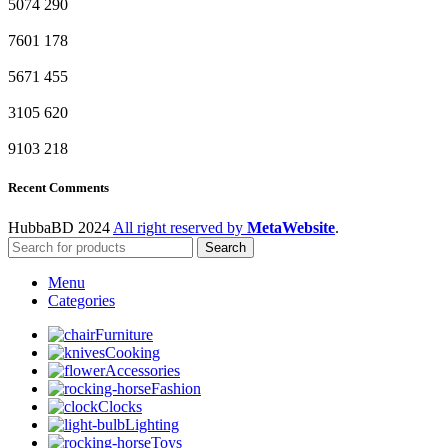
5074
290
7601
178
5671
455
3105
620
9103
218
Recent Comments
HubbaBD 2024
All right reserved by
MetaWebsite
.
Search
Menu
Categories
Furniture
Cooking
Accessories
Fashion
Clocks
Lighting
Toys