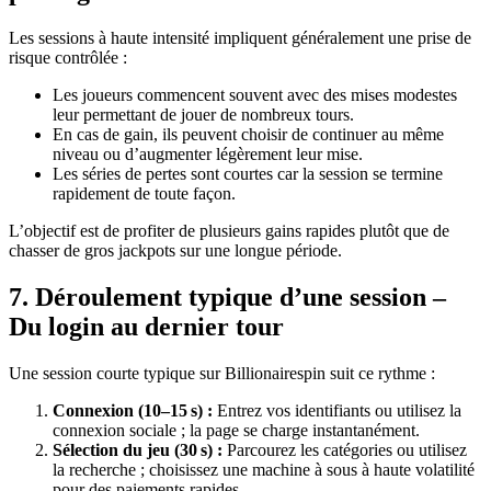
Les sessions à haute intensité impliquent généralement une prise de
risque contrôlée :
Les joueurs commencent souvent avec des mises modestes
leur permettant de jouer de nombreux tours.
En cas de gain, ils peuvent choisir de continuer au même
niveau ou d’augmenter légèrement leur mise.
Les séries de pertes sont courtes car la session se termine
rapidement de toute façon.
L’objectif est de profiter de plusieurs gains rapides plutôt que de
chasser de gros jackpots sur une longue période.
7. Déroulement typique d’une session –
Du login au dernier tour
Une session courte typique sur Billionairespin suit ce rythme :
Connexion (10–15 s) :
Entrez vos identifiants ou utilisez la
connexion sociale ; la page se charge instantanément.
Sélection du jeu (30 s) :
Parcourez les catégories ou utilisez
la recherche ; choisissez une machine à sous à haute volatilité
pour des paiements rapides.