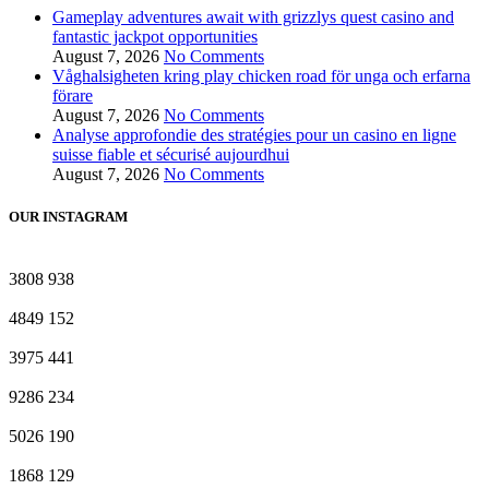
Gameplay adventures await with grizzlys quest casino and
fantastic jackpot opportunities
August 7, 2026
No Comments
Våghalsigheten kring play chicken road för unga och erfarna
förare
August 7, 2026
No Comments
Analyse approfondie des stratégies pour un casino en ligne
suisse fiable et sécurisé aujourdhui
August 7, 2026
No Comments
OUR INSTAGRAM
3808
938
4849
152
3975
441
9286
234
5026
190
1868
129