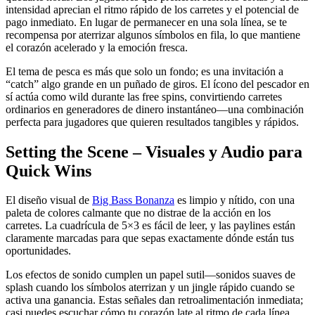
intensidad aprecian el ritmo rápido de los carretes y el potencial de
pago inmediato. En lugar de permanecer en una sola línea, se te
recompensa por aterrizar algunos símbolos en fila, lo que mantiene
el corazón acelerado y la emoción fresca.
El tema de pesca es más que solo un fondo; es una invitación a
“catch” algo grande en un puñado de giros. El ícono del pescador en
sí actúa como wild durante las free spins, convirtiendo carretes
ordinarios en generadores de dinero instantáneo—una combinación
perfecta para jugadores que quieren resultados tangibles y rápidos.
Setting the Scene – Visuales y Audio para
Quick Wins
El diseño visual de
Big Bass Bonanza
es limpio y nítido, con una
paleta de colores calmante que no distrae de la acción en los
carretes. La cuadrícula de 5×3 es fácil de leer, y las paylines están
claramente marcadas para que sepas exactamente dónde están tus
oportunidades.
Los efectos de sonido cumplen un papel sutil—sonidos suaves de
splash cuando los símbolos aterrizan y un jingle rápido cuando se
activa una ganancia. Estas señales dan retroalimentación inmediata;
casi puedes escuchar cómo tu corazón late al ritmo de cada línea