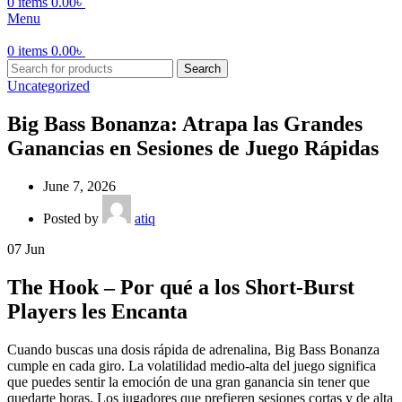
0
items
0.00
৳
Menu
0
items
0.00
৳
Search
Uncategorized
Big Bass Bonanza: Atrapa las Grandes
Ganancias en Sesiones de Juego Rápidas
June 7, 2026
Posted by
atiq
07
Jun
The Hook – Por qué a los Short‑Burst
Players les Encanta
Cuando buscas una dosis rápida de adrenalina, Big Bass Bonanza
cumple en cada giro. La volatilidad medio‑alta del juego significa
que puedes sentir la emoción de una gran ganancia sin tener que
quedarte horas. Los jugadores que prefieren sesiones cortas y de alta