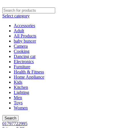
Select category
Accessories
Adult
All Products
baby buncer
Camera
Cooking
Dancing cat
Electronics
Furniture
Health & Fitness
Home Appliance
Kids
Kitchen
Lighting
Men
Toys
Women
Search
01797722995