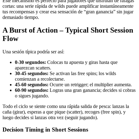
Este mecanismo es perfecto para jugadores que disfrutan de ráfagas
cortas: una serie rápida de wilds puede amplificar instantáneamente
tus recompensas y crear esa sensación de “gran ganancia” sin jugar
demasiado tiempo.
A Burst of Action – Typical Short Session
Flow
Una sesión típica podría ser así:
0‑30 segundos:
Colocas tu apuesta y giras hasta que
aparezcan scatters.
30‑45 segundos:
Se activan las free spins; los wilds
comienzan a recolectarse.
45‑60 segundos:
Ocurre un retrigger; el multiplier aumenta.
60‑90 segundos:
Logras una gran ganancia; decides si cobras
o sigues jugando.
Todo el ciclo se siente como una rápida salida de pesca: lanzas la
caña (girar), esperas a que pique (scatter), recoges (free spin), y
luego decides si lanzas otra vez (seguir jugando).
Decision Timing in Short Sessions