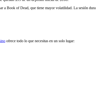
sar a Book of Dead, que tiene mayor volatilidad. La sesión dura
sino
ofrece todo lo que necesitas en un solo lugar: