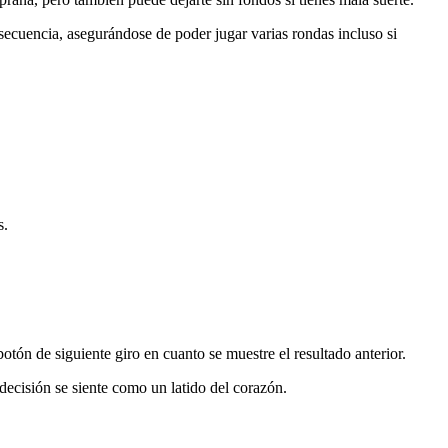
ecuencia, asegurándose de poder jugar varias rondas incluso si
s.
otón de siguiente giro en cuanto se muestre el resultado anterior.
ecisión se siente como un latido del corazón.