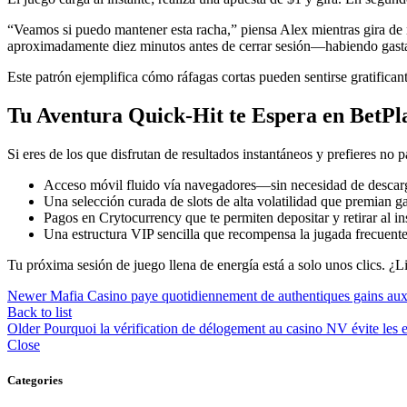
“Veamos si puedo mantener esta racha,” piensa Alex mientras gira de 
aproximadamente diez minutos antes de cerrar sesión—habiendo gastad
Este patrón ejemplifica cómo ráfagas cortas pueden sentirse gratificant
Tu Aventura Quick‑Hit te Espera en BetPl
Si eres de los que disfrutan de resultados instantáneos y prefieres no
Acceso móvil fluido vía navegadores—sin necesidad de descar
Una selección curada de slots de alta volatilidad que premian g
Pagos en Crytocurrency que te permiten depositar y retirar al in
Una estructura VIP sencilla que recompensa la jugada frecuente
Tu próxima sesión de juego llena de energía está a solo unos clics. ¿
Newer
Mafia Casino paye quotidiennement de authentiques gains aux
Back to list
Older
Pourquoi la vérification de délogement au casino NV évite les er
Close
Categories