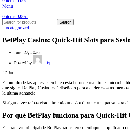
0
items
0.00
৳
Menu
0
items
0.00
৳
Search
Uncategorized
BetPlay Casino: Quick‑Hit Slots para Sesi
June 27, 2026
Posted by
atiq
27
Jun
El mundo de las apuestas en línea está lleno de maratones interminabl
que sigue. BetPlay Casino está diseñado para atender esos momentos de
la última ganancia.
Si alguna vez te has visto abriendo una slot durante una pausa para el 
Por qué BetPlay funciona para Quick‑Hit
El atractivo principal de BetPlay radica en su enfoque simplificado de