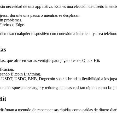
 necesidad de una app nativa. Esta es una elección de diseño intencio
gresar durante una pausa o mientras se desplazan.
sin problemas.
 Firefox o Edge.
den usar cualquier dispositivo con conexión a internet—ya sea teléfono
das
das, que ofrecen varias ventajas para jugadores de Quick‑Hit:
ficación.
sando Bitcoin Lightning.
, USDT, USDC, BNB, Dogecoin y otras brindan flexibilidad a los juga
ente después de recargar y retirar ganancias casi tan rápido como las ju
Hit
 disfrutan a menudo de recompensas rápidas como caídas de dinero diar