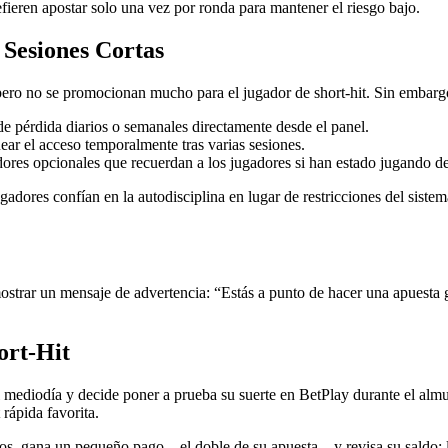
fieren apostar solo una vez por ronda para mantener el riesgo bajo.
Sesiones Cortas
pero no se promocionan mucho para el jugador de short‑hit. Sin embarg
e pérdida diarios o semanales directamente desde el panel.
r el acceso temporalmente tras varias sesiones.
res opcionales que recuerdan a los jugadores si han estado jugando d
gadores confían en la autodisciplina en lugar de restricciones del siste
strar un mensaje de advertencia: “Estás a punto de hacer una apuesta 
ort‑Hit
ediodía y decide poner a prueba su suerte en BetPlay durante el almue
 rápida favorita.
undos, gana un pequeño pago—el doble de su apuesta—y revisa su saldo: 