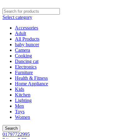
Select category
Accessories
Adult
All Products
baby buncer
Camera
Cooking
Dancing cat
Electronics
Furniture
Health & Fitness
Home Appliance
Kids
Kitchen
Lighting
Men
Toys
Women
Search
01797722995