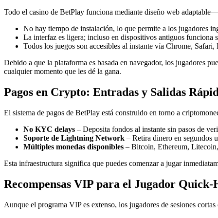
Todo el casino de BetPlay funciona mediante diseño web adaptable—sin
No hay tiempo de instalación, lo que permite a los jugadores in
La interfaz es ligera; incluso en dispositivos antiguos funciona 
Todos los juegos son accesibles al instante vía Chrome, Safari,
Debido a que la plataforma es basada en navegador, los jugadores pue
cualquier momento que les dé la gana.
Pagos en Crypto: Entradas y Salidas Rápi
El sistema de pagos de BetPlay está construido en torno a criptomone
No KYC delays
– Deposita fondos al instante sin pasos de veri
Soporte de Lightning Network
– Retira dinero en segundos u
Múltiples monedas disponibles
– Bitcoin, Ethereum, Litecoin
Esta infraestructura significa que puedes comenzar a jugar inmediatam
Recompensas VIP para el Jugador Quick‑
Aunque el programa VIP es extenso, los jugadores de sesiones cortas