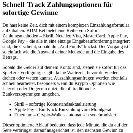
Schnell‑Track Zahlungsoptionen für
sofortige Gewinne
Du hast keine Zeit, dich mit einem komplexen Einzahlungsformular
aufzuhalten. BDM Bet bietet eine Reihe von Sofort-
Zahlungsmethoden – Skrill, Neteller, Visa, MasterCard, Apple Pay,
Google Pay – die alle in eine einzige Eingabeaufforderung integriert
sind, die erscheint, sobald du „Add Funds“ klickst. Der Vorgang ist
so einfach wie die Auswahl deiner Methode und die Eingabe des
Betrags.
Sobald die Gelder auf deinem Konto sind, stehen sie sofort für das
Spiel zur Verfügung; es gibt keine Wartezeit, bevor du wieder
drehen oder wetten kannst. Auszahlungsanfragen werden ebenfalls
schnell bearbeitet, besonders wenn du Krypto-Optionen wie
Litecoin oder Dogecoin nutzt, die oft traditionelle
Bankverzögerungen umgehen.
Skrill – sofortige Kontostandsaktualisierung
Apple Pay – Ein-Klick-Einzahlung vom Mobilgerät
Ethereum – Crypto-Wallets automatisch synchronisiert
Dieser optimierte Ablauf bedeutet, dass jede Minute, die du auf der
Seite verbringst, darauf ausgerichtet ist, den nächsten Gewinn zu