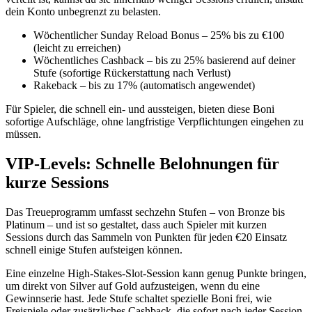
dein Konto unbegrenzt zu belasten.
Wöchentlicher Sunday Reload Bonus – 25% bis zu €100
(leicht zu erreichen)
Wöchentliches Cashback – bis zu 25% basierend auf deiner
Stufe (sofortige Rückerstattung nach Verlust)
Rakeback – bis zu 17% (automatisch angewendet)
Für Spieler, die schnell ein- und aussteigen, bieten diese Boni
sofortige Aufschläge, ohne langfristige Verpflichtungen eingehen zu
müssen.
VIP-Levels: Schnelle Belohnungen für
kurze Sessions
Das Treueprogramm umfasst sechzehn Stufen – von Bronze bis
Platinum – und ist so gestaltet, dass auch Spieler mit kurzen
Sessions durch das Sammeln von Punkten für jeden €20 Einsatz
schnell einige Stufen aufsteigen können.
Eine einzelne High-Stakes-Slot-Session kann genug Punkte bringen,
um direkt von Silver auf Gold aufzusteigen, wenn du eine
Gewinnserie hast. Jede Stufe schaltet spezielle Boni frei, wie
Freispiele oder zusätzliches Cashback, die sofort nach jeder Session