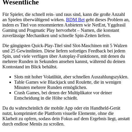
Wesentliche
Für Spieler, die schnell rein- und raus sind, kann die große Anzahl
an Spielen überwältigend wirken.
BDM Bet
geht dieses Problem an,
indem es Titel von renommierten Anbietern wie NetEnt, Yggdrasil
Gaming und Pragmatic Play hervorhebt – Namen, die konstant
zuverlässige Mechaniken und schnelle Spin-Zeiten liefern.
Die gängigsten Quick-Play-Titel sind Slot-Maschinen mit 5 Walzen
und 25 Gewinnlinien. Diese liefern sofortiges Feedback bei jedem
Spin, und viele verfügen über Autoplay-Funktionen, mit denen du
mehrere Runden in Sekunden ansehen kannst, während du deinen
Kontostand im Blick behältst.
Slots mit hoher Volatilität, aber schnellen Auszahlungszyklen.
Table Games wie Blackjack und Roulette, die in wenigen
Minuten mehrere Runden ermöglichen.
Crash Games, bei denen der Multiplikator vor deiner
Entscheidung in die Höhe schießt.
Da du wahrscheinlich die mobile App oder ein Handheld-Gerät
nutzt, komprimiert die Plattform visuelle Elemente, ohne die
Klarheit zu opfern, sodass dein Fokus auf dem Ergebnis liegt, anstatt
durch endlose Menüs zu scrollen.