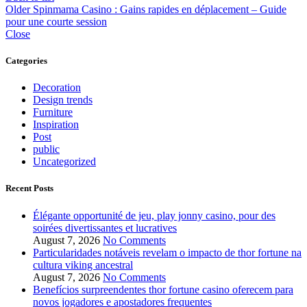
Older
Spinmama Casino : Gains rapides en déplacement – Guide
pour une courte session
Close
Categories
Decoration
Design trends
Furniture
Inspiration
Post
public
Uncategorized
Recent Posts
Élégante opportunité de jeu, play jonny casino, pour des
soirées divertissantes et lucratives
August 7, 2026
No Comments
Particularidades notáveis revelam o impacto de thor fortune na
cultura viking ancestral
August 7, 2026
No Comments
Benefícios surpreendentes thor fortune casino oferecem para
novos jogadores e apostadores frequentes