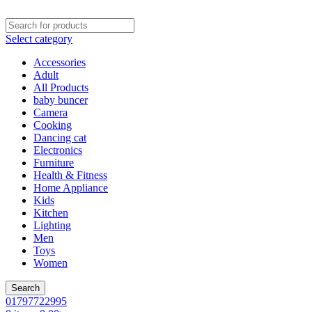
Select category
Accessories
Adult
All Products
baby buncer
Camera
Cooking
Dancing cat
Electronics
Furniture
Health & Fitness
Home Appliance
Kids
Kitchen
Lighting
Men
Toys
Women
Search
01797722995