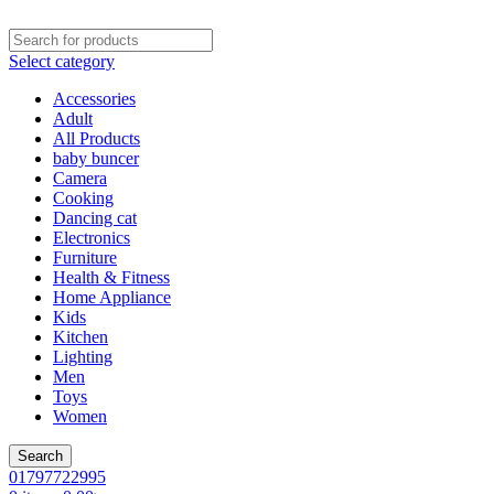
Select category
Accessories
Adult
All Products
baby buncer
Camera
Cooking
Dancing cat
Electronics
Furniture
Health & Fitness
Home Appliance
Kids
Kitchen
Lighting
Men
Toys
Women
Search
01797722995