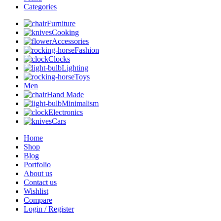
Categories
Furniture
Cooking
Accessories
Fashion
Clocks
Lighting
Toys
Men
Hand Made
Minimalism
Electronics
Cars
Home
Shop
Blog
Portfolio
About us
Contact us
Wishlist
Compare
Login / Register