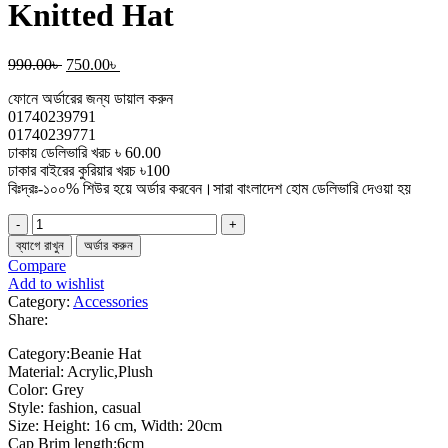
Knitted Hat
Original
Current
990.00
৳
750.00
৳
price
price
ফোনে অর্ডারের জন্য ডায়াল করুন
was:
is:
01740239791
990.00৳ .
750.00৳ .
01740239771
ঢাকায় ডেলিভারি খরচ ৳ 60.00
ঢাকার বাইরের কুরিয়ার খরচ ৳100
বিঃদ্রঃ-১০০% শিউর হয়ে অর্ডার করবেন।সারা বাংলাদেশ হোম ডেলিভারি দেওয়া হয়
Elastic
Warm
ব্যাগে রাখুন
অর্ডার করুন
Ear
Compare
Protection
Add to wishlist
Knitted
Category:
Accessories
Hat
Share:
quantity
Category:Beanie Hat
Material: Acrylic,Plush
Color: Grey
Style: fashion, casual
Size: Height: 16 cm, Width: 20cm
Cap Brim length:6cm