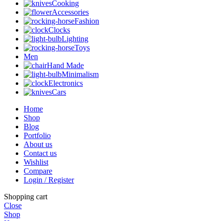
Cooking
Accessories
Fashion
Clocks
Lighting
Toys
Men
Hand Made
Minimalism
Electronics
Cars
Home
Shop
Blog
Portfolio
About us
Contact us
Wishlist
Compare
Login / Register
Shopping cart
Close
Shop