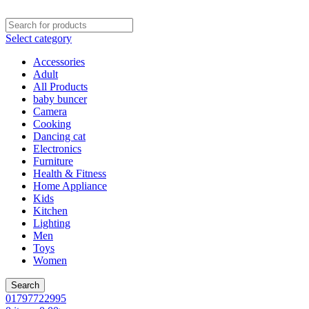
Select category
Accessories
Adult
All Products
baby buncer
Camera
Cooking
Dancing cat
Electronics
Furniture
Health & Fitness
Home Appliance
Kids
Kitchen
Lighting
Men
Toys
Women
Search
01797722995