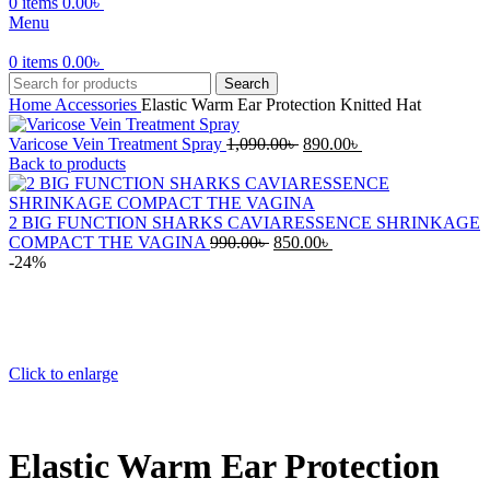
0
items
0.00
৳
Menu
0
items
0.00
৳
Search
Home
Accessories
Elastic Warm Ear Protection Knitted Hat
Original
Current
Varicose Vein Treatment Spray
1,090.00
৳
890.00
৳
price
price
Back to products
was:
is:
1,090.00৳ .
890.00৳ .
2 BIG FUNCTION SHARKS CAVIARESSENCE SHRINKAGE
Original
Current
COMPACT THE VAGINA
990.00
৳
850.00
৳
price
price
-24%
was:
is:
990.00৳ .
850.00৳ .
Click to enlarge
Elastic Warm Ear Protection