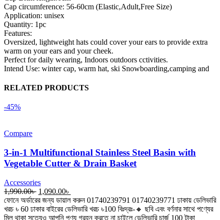
Cap circumference: 56-60cm (Elastic,Adult,Free Size)
Application: unisex
Quantity: 1pc
Features:
Oversized, lightweight hats could cover your ears to provide extra
warm on your ears and your cheek.
Perfect for daily wearing, Indoors outdoors cctivities.
Intend Use: winter cap, warm hat, ski Snowboarding,camping and
RELATED PRODUCTS
-45%
Compare
3-in-1 Multifunctional Stainless Steel Basin with
Vegetable Cutter & Drain Basket
Accessories
Original
Current
1,990.00
৳
1,090.00
৳
price
price
ফোনে অর্ডারের জন্য ডায়াল করুন 01740239791 01740239771 ঢাকায় ডেলিভারি
was:
is:
খরচ ৳ 60 ঢাকার বাইরের ডেলিভারি খরচ ৳100 বিঃদ্রঃ-🔸 ছবি এবং বর্ণনার সাথে পণ্যের
1,990.00৳ .
1,090.00৳ .
মিল থাকা সত্যেও আপনি পণ্য গ্রহন করতে না চাইলে ডেলিভারি চার্জ 100 টাকা