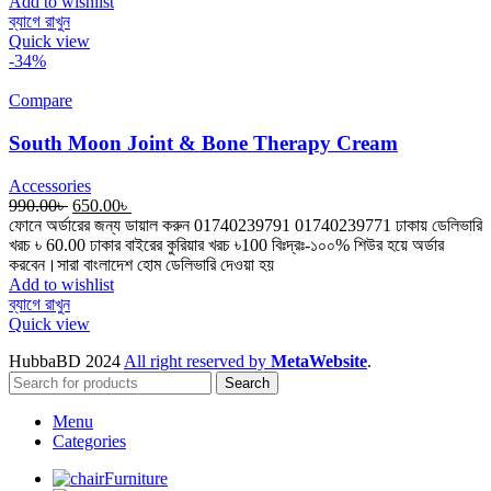
Add to wishlist
ব্যাগে রাখুন
Quick view
-34%
Compare
South Moon Joint & Bone Therapy Cream
Accessories
Original
Current
990.00
৳
650.00
৳
price
price
ফোনে অর্ডারের জন্য ডায়াল করুন 01740239791 01740239771 ঢাকায় ডেলিভারি
was:
is:
খরচ ৳ 60.00 ঢাকার বাইরের কুরিয়ার খরচ ৳100 বিঃদ্রঃ-১০০% শিউর হয়ে অর্ডার
990.00৳ .
650.00৳ .
করবেন।সারা বাংলাদেশ হোম ডেলিভারি দেওয়া হয়
Add to wishlist
ব্যাগে রাখুন
Quick view
HubbaBD 2024
All right reserved by
MetaWebsite
.
Search
Menu
Categories
Furniture