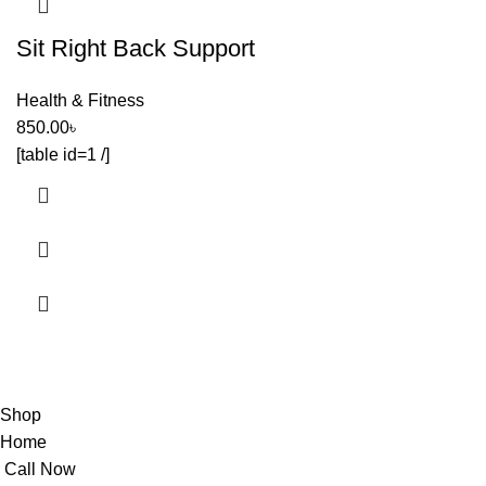
Sit Right Back Support
Health & Fitness
850.00
৳
[table id=1 /]
HubbaBD 2024
All right reserved by
MetaWebsite
.
Shop
Home
Call Now