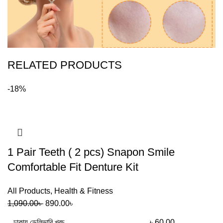
RELATED PRODUCTS
-18%
1 Pair Teeth ( 2 pcs) Snapon Smile
Comfortable Fit Denture Kit
All Products
,
Health & Fitness
1,090.00
৳
890.00
৳
ঢাকায় ডেলিভারি খরচ
৳ 60.00