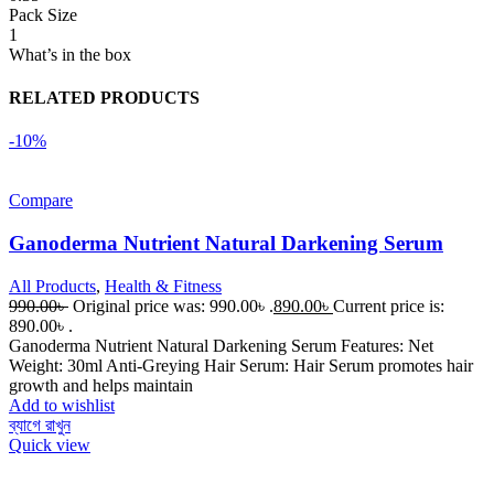
Pack Size
1
What’s in the box
RELATED PRODUCTS
-10%
Compare
Ganoderma Nutrient Natural Darkening Serum
All Products
,
Health & Fitness
990.00
৳
Original price was: 990.00৳ .
890.00
৳
Current price is:
890.00৳ .
Ganoderma Nutrient Natural Darkening Serum Features: Net
Weight: 30ml Anti-Greying Hair Serum: Hair Serum promotes hair
growth and helps maintain
Add to wishlist
ব্যাগে রাখুন
Quick view