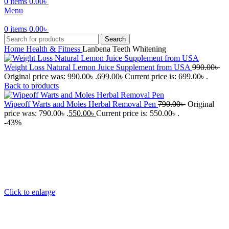
0
items
0.00
৳
Menu
0
items
0.00
৳
Search
Home
Health & Fitness
Lanbena Teeth Whitening
Weight Loss Natural Lemon Juice Supplement from USA
990.00
৳
Original price was: 990.00৳ .
699.00
৳
Current price is: 699.00৳ .
Back to products
Wipeoff Warts and Moles Herbal Removal Pen
790.00
৳
Original
price was: 790.00৳ .
550.00
৳
Current price is: 550.00৳ .
-43%
Click to enlarge