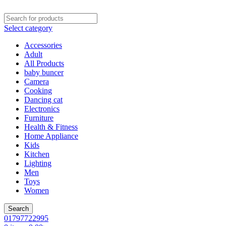
Select category
Accessories
Adult
All Products
baby buncer
Camera
Cooking
Dancing cat
Electronics
Furniture
Health & Fitness
Home Appliance
Kids
Kitchen
Lighting
Men
Toys
Women
Search
01797722995