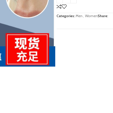
Categories:
Men
,
Women
Share: