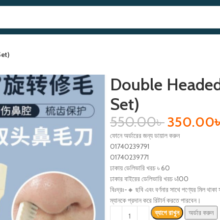
et)
Double Headed 
Set)
550.00
৳
350.00
ফোনে অর্ডারের জন্য ডায়াল করুন
01740239791
01740239771
ঢাকায় ডেলিভারি খরচ ৳ 60
ঢাকার বাইরের ডেলিভারি খরচ ৳100
বিঃদ্রঃ-🔸 ছবি এবং বর্ণনার সাথে পণ্যের মিল থাক
ম্যানকে প্রদান করে রিটার্ন করতে পারবেন।
ব্যাগে রাখুন
অর্ডার করুন