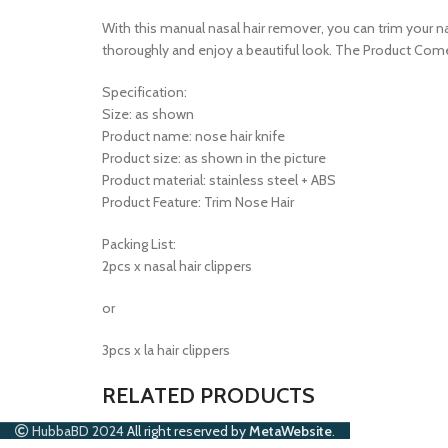
With this manual nasal hair remover, you can trim your n
thoroughly and enjoy a beautiful look. The Product Come
Specification:
Size: as shown
Product name: nose hair knife
Product size: as shown in the picture
Product material: stainless steel + ABS
Product Feature: Trim Nose Hair
Packing List:
2pcs x nasal hair clippers
or
3pcs x la hair clippers
RELATED PRODUCTS
HubbaBD 2024
All right reserved by
MetaWebsite
.