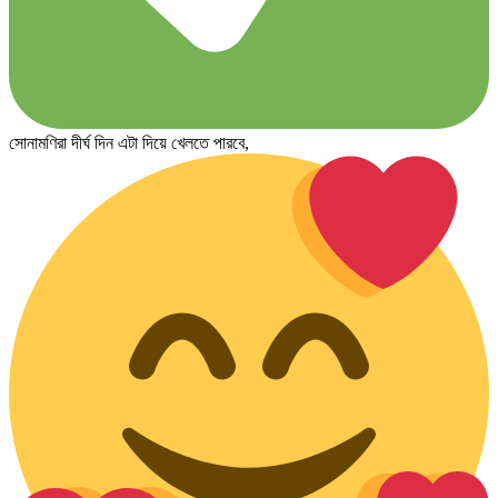
সোনামণিরা দীর্ঘ দিন এটা দিয়ে খেলতে পারবে,