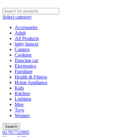
Select category
Accessories
Adult
All Products
baby buncer
Camera
Cooking
Dancing cat
Electronics
Furniture
Health & Fitness
Home Appliance
Kids
Kitchen
Lighting
Men
Toys
Women
Search
01797722995