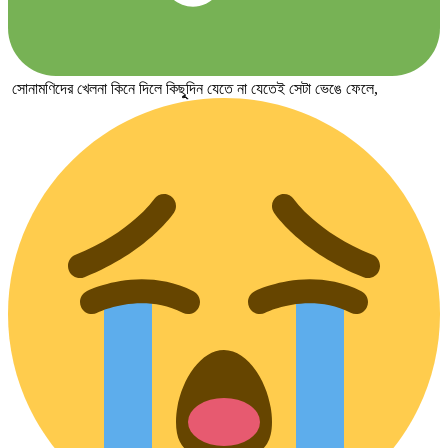
সোনামণিদের খেলনা কিনে দিলে কিছুূদিন যেতে না যেতেই সেটা ভেঙে ফেলে,