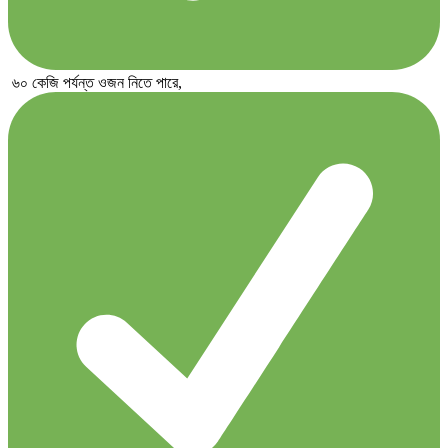
৬০ কেজি পর্যন্ত ওজন নিতে পারে,