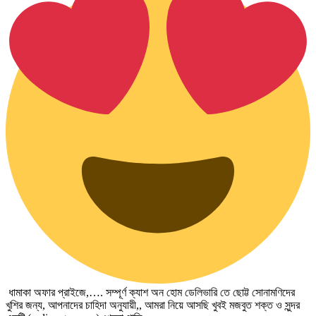
ধামাকা অফার প্রাইজে,…. সম্পূর্ণ ক্যাশ অন হোম ডেলিভারি তে ছোট্ট সোনামণিদের
খুশির জন্য, আপনাদের চাহিদা অনুযায়ী,, আমরা নিয়ে আসছি খুবই মজবুত শক্ত ও সুন্দর