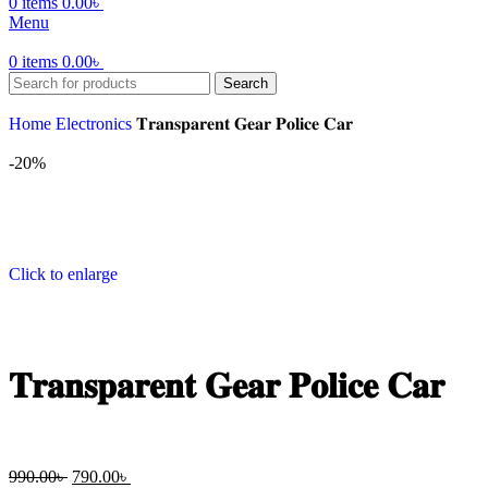
0
items
0.00
৳
Menu
0
items
0.00
৳
Search
Home
Electronics
𝐓𝐫𝐚𝐧𝐬𝐩𝐚𝐫𝐞𝐧𝐭 𝐆𝐞𝐚𝐫 𝐏𝐨𝐥𝐢𝐜𝐞 𝐂𝐚𝐫
-20%
Click to enlarge
𝐓𝐫𝐚𝐧𝐬𝐩𝐚𝐫𝐞𝐧𝐭 𝐆𝐞𝐚𝐫 𝐏𝐨𝐥𝐢𝐜𝐞 𝐂𝐚𝐫
990.00
৳
790.00
৳