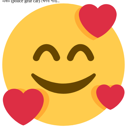
একটি (police gear car) খেলনা গাড়ি..