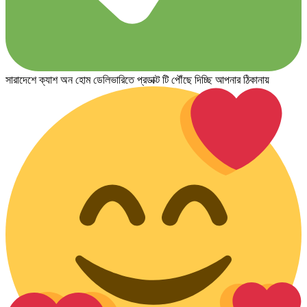
সারাদেশে ক্যাশ অন হোম ডেলিভারিতে প্রডাক্ট টি পৌঁছে দিচ্ছি আপনার ঠিকানায়